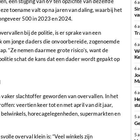
len, een stijging van 69 ten opzichte van dezelfde
6 
Si
eze toename valt op na jaren van daling, waarbij het
va
 ongeveer 500 in 2023 en 2024.
6 
ervallen bij de politie, is er sprake van een
Tr
aak om jonge daders die onvoorbereide, zogenoemde
6 
tap. “Ze nemen daarmee grote risico’s, want de
We
Ke
 politie schat de kans dat een dader wordt gepakt op
6 
Jo
Ma
d
6 
 vaker slachtoffer geworden van overvallen. In het
He
ffen: veertien keer tot en met april van dit jaar,
st
n, belwinkels, horecagelegenheden, supermarkten en
5 
Ge
5 
volle overval klein is: “Veel winkels zijn