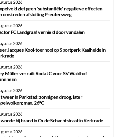
augustus 2026
mpelveld ziet geen 'substantiële' negatieve effecten
n omstreden afsluiting Preutersweg
augustus 2026
actor FC Landgraaf vernield door vandalen
augustus 2026
er Jacques Kool-toernooi op Sportpark Kaalheide in
rkrade
augustus 2026
ey Müller verruilt Roda JC voor SV Waldhof
nnheim
augustus 2026
t weer in Parkstad: zonnig en droog, later
apelwolken; max. 26°C
augustus 2026
wonde bij brand in Oude Schachtstraat in Kerkrade
augustus 2026