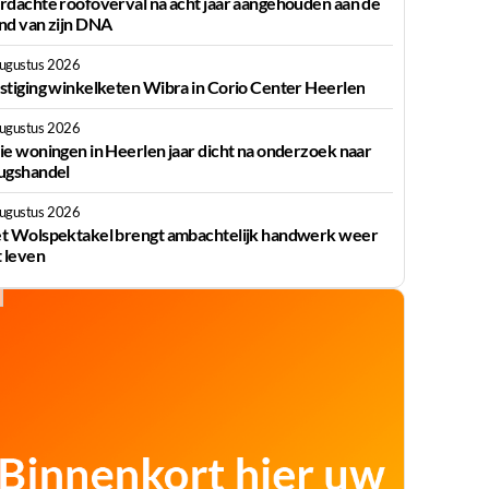
rdachte roofoverval na acht jaar aangehouden aan de
nd van zijn DNA
augustus 2026
stiging winkelketen Wibra in Corio Center Heerlen
augustus 2026
ie woningen in Heerlen jaar dicht na onderzoek naar
ugshandel
augustus 2026
t Wolspektakel brengt ambachtelijk handwerk weer
t leven