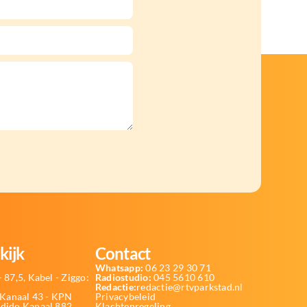
kijk
Contact
Whatsapp:
06 23 29 30 71
 87,5, Kabel - Ziggo:
Radiostudio:
045 5610 610
Redactie:
redactie@rtvparkstad.nl
Kanaal 43 - KPN
Privacybeleid
Odido Kanaal 882
Klachtenregeling