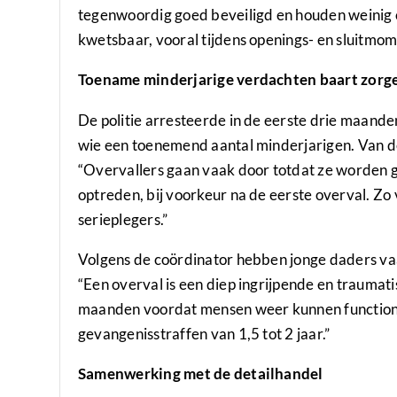
tegenwoordig goed beveiligd en houden weinig c
kwetsbaar, vooral tijdens openings- en sluitmom
Toename minderjarige verdachten baart zorg
De politie arresteerde in de eerste drie maand
wie een toenemend aantal minderjarigen. Van 
“Overvallers gaan vaak door totdat ze worden g
optreden, bij voorkeur na de eerste overval. Zo
serieplegers.”
Volgens de coördinator hebben jonge daders va
“Een overval is een diep ingrijpende en traumat
maanden voordat mensen weer kunnen functione
gevangenisstraffen van 1,5 tot 2 jaar.”
Samenwerking met de detailhandel