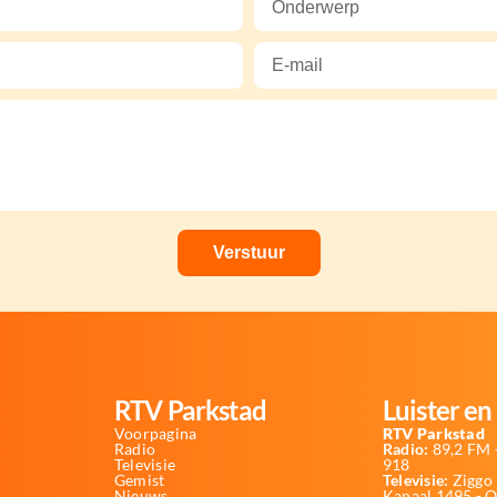
RTV Parkstad
Luister en 
Voorpagina
RTV Parkstad
Radio
Radio:
89,2 FM -
Televisie
918
Gemist
Televisie:
Ziggo 
Nieuws
Kanaal 1495 - 