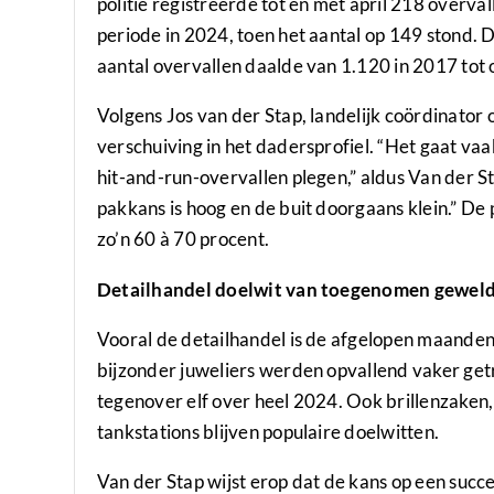
politie registreerde tot en met april 218 overval
periode in 2024, toen het aantal op 149 stond. D
aantal overvallen daalde van 1.120 in 2017 tot
Volgens Jos van der Stap, landelijk coördinator ov
verschuiving in het dadersprofiel. “Het gaat v
hit-and-run-overvallen plegen,” aldus Van der S
pakkans is hoog en de buit doorgaans klein.” De
zo’n 60 à 70 procent.
Detailhandel doelwit van toegenomen gewel
Vooral de detailhandel is de afgelopen maanden
bijzonder juweliers werden opvallend vaker getro
tegenover elf over heel 2024. Ook brillenzake
tankstations blijven populaire doelwitten.
Van der Stap wijst erop dat de kans op een succes