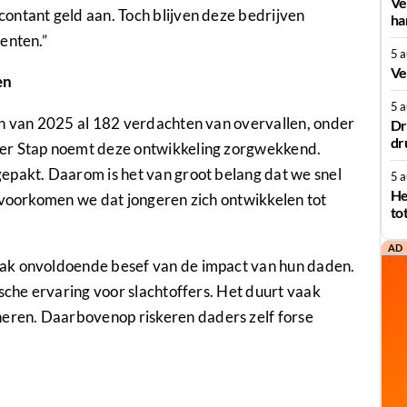
Ve
ontant geld aan. Toch blijven deze bedrijven
ha
enten.”
5 
Ve
en
5 
en van 2025 al 182 verdachten van overvallen, onder
Dr
dr
der Stap noemt deze ontwikkeling zorgwekkend.
epakt. Daarom is het van groot belang dat we snel
5 
He
 voorkomen we dat jongeren zich ontwikkelen tot
to
AD
ak onvoldoende besef van de impact van hun daden.
ische ervaring voor slachtoffers. Het duurt vaak
ren. Daarbovenop riskeren daders zelf forse