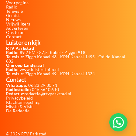
Voorpagina
Radio
Televisie
Gemist
Nieuws
Vrijwilligers
Adverteren
Ons team
Contact
Luister en kijk
RTV Parkstad
Radio:
89,2 FM - 87,5, Kabel - Ziggo: 918
Televisie:
Ziggo Kanaal 43 - KPN Kanaal 1495 - Odido Kanaal
882
Omroep Landgraaf
Radio:
www.luistertipfm.nl
Televisie
: Ziggo Kanaal 49 - KPN Kanaal 1334
Contact
Whatsapp:
06 23 29 30 71
Radiostudio:
045 5610 610
Redactie:
redactie@rtvparkstad.nl
Privacybeleid
Klachtenregeling
Missie & Visie
De Redactie
© 2026 RTV Parkstad