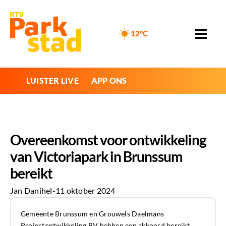
12°C
LUISTER LIVE
APP ONS
Overeenkomst voor ontwikkeling
van Victoriapark in Brunssum
bereikt
Jan Danihel
-
11 oktober 2024
Gemeente Brunssum en Grouwels Daelmans
Projectontwikkeling BV hebben een akkoord bereikt