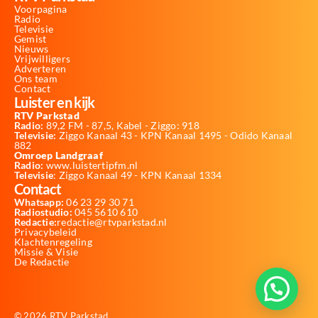
Voorpagina
Radio
Televisie
Gemist
Nieuws
Vrijwilligers
Adverteren
Ons team
Contact
Luister en kijk
RTV Parkstad
Radio:
89,2 FM - 87,5, Kabel - Ziggo: 918
Televisie:
Ziggo Kanaal 43 - KPN Kanaal 1495 - Odido Kanaal
882
Omroep Landgraaf
Radio:
www.luistertipfm.nl
Televisie
: Ziggo Kanaal 49 - KPN Kanaal 1334
Contact
Whatsapp:
06 23 29 30 71
Radiostudio:
045 5610 610
Redactie:
redactie@rtvparkstad.nl
Privacybeleid
Klachtenregeling
Missie & Visie
De Redactie
© 2026 RTV Parkstad