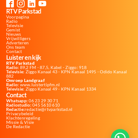
RTV Parkstad
Voorpagina
Radio
Televisie
Gemist
Nieuws
Vrijwilligers
Adverteren
Ons team
Contact
Luister en kijk
RTV Parkstad
Radio:
89,2 FM - 87,5, Kabel - Ziggo: 918
Televisie:
Ziggo Kanaal 43 - KPN Kanaal 1495 - Odido Kanaal
882
Omroep Landgraaf
Radio:
www.luistertipfm.nl
Televisie
: Ziggo Kanaal 49 - KPN Kanaal 1334
Contact
Whatsapp:
06 23 29 30 71
Radiostudio:
045 5610 610
Redactie:
redactie@rtvparkstad.nl
Privacybeleid
Klachtenregeling
Missie & Visie
De Redactie