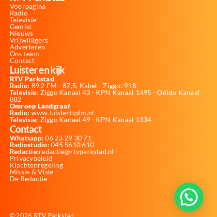
Voorpagina
Radio
Televisie
Gemist
Nieuws
Vrijwilligers
Adverteren
Ons team
Contact
Luister en kijk
RTV Parkstad
Radio:
89,2 FM - 87,5, Kabel - Ziggo: 918
Televisie:
Ziggo Kanaal 43 - KPN Kanaal 1495 - Odido Kanaal
882
Omroep Landgraaf
Radio:
www.luistertipfm.nl
Televisie
: Ziggo Kanaal 49 - KPN Kanaal 1334
Contact
Whatsapp:
06 23 29 30 71
Radiostudio:
045 5610 610
Redactie:
redactie@rtvparkstad.nl
Privacybeleid
Klachtenregeling
Missie & Visie
De Redactie
© 2026 RTV Parkstad