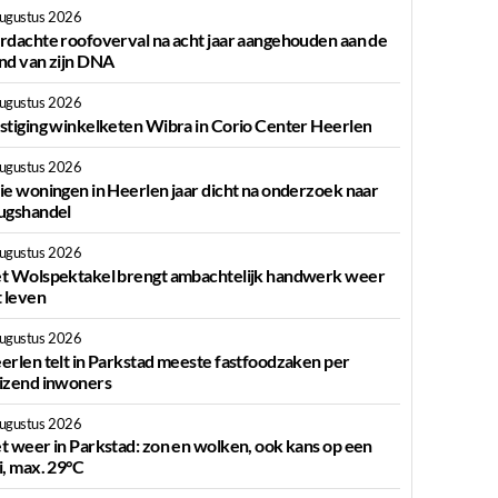
augustus 2026
rdachte roofoverval na acht jaar aangehouden aan de
nd van zijn DNA
augustus 2026
stiging winkelketen Wibra in Corio Center Heerlen
augustus 2026
ie woningen in Heerlen jaar dicht na onderzoek naar
ugshandel
augustus 2026
t Wolspektakel brengt ambachtelijk handwerk weer
t leven
augustus 2026
erlen telt in Parkstad meeste fastfoodzaken per
izend inwoners
augustus 2026
t weer in Parkstad: zon en wolken, ook kans op een
i, max. 29°C