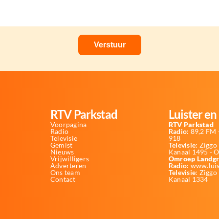
RTV Parkstad
Luister en 
Voorpagina
RTV Parkstad
Radio
Radio:
89,2 FM -
Televisie
918
Gemist
Televisie:
Ziggo 
Nieuws
Kanaal 1495 - 
Vrijwilligers
Omroep Landgr
Adverteren
Radio:
www.luis
Ons team
Televisie
: Ziggo
Contact
Kanaal 1334