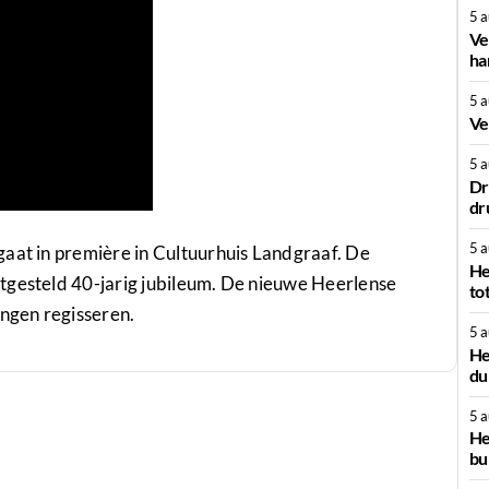
5 
Ve
ha
5 
Ve
5 
Dr
dr
5 
gaat in première in Cultuurhuis Landgraaf. De
He
tgesteld 40-jarig jubileum. De nieuwe Heerlense
to
ngen regisseren.
5 
He
du
5 
He
bu