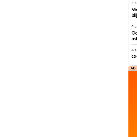
4 
Ve
bli
4 
Oo
as
4 
OP
AD