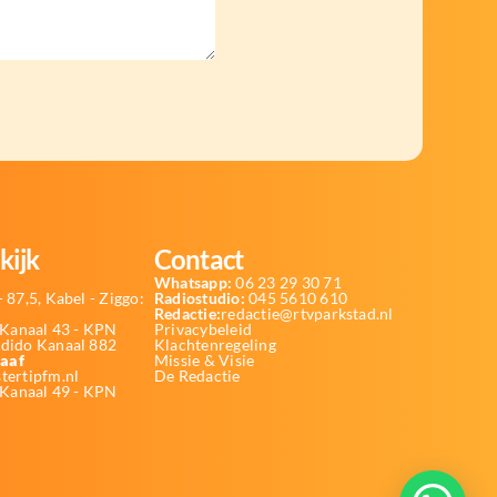
kijk
Contact
Whatsapp:
06 23 29 30 71
 87,5, Kabel - Ziggo:
Radiostudio:
045 5610 610
Redactie:
redactie@rtvparkstad.nl
Kanaal 43 - KPN
Privacybeleid
Odido Kanaal 882
Klachtenregeling
aaf
Missie & Visie
tertipfm.nl
De Redactie
 Kanaal 49 - KPN