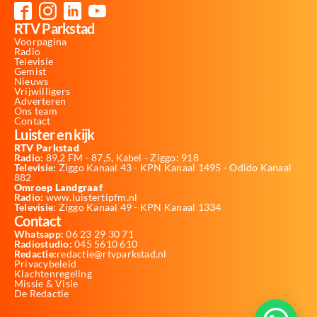
RTV Parkstad
Voorpagina
Radio
Televisie
Gemist
Nieuws
Vrijwilligers
Adverteren
Ons team
Contact
Luister en kijk
RTV Parkstad
Radio:
89,2 FM - 87,5, Kabel - Ziggo: 918
Televisie:
Ziggo Kanaal 43 - KPN Kanaal 1495 - Odido Kanaal
882
Omroep Landgraaf
Radio:
www.luistertipfm.nl
Televisie
: Ziggo Kanaal 49 - KPN Kanaal 1334
Contact
Whatsapp:
06 23 29 30 71
Radiostudio:
045 5610 610
Redactie:
redactie@rtvparkstad.nl
Privacybeleid
Klachtenregeling
Missie & Visie
De Redactie