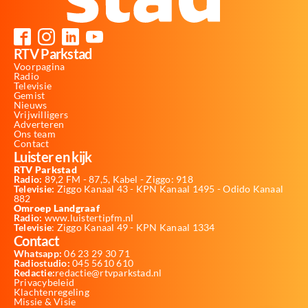
RTV Parkstad
Voorpagina
Radio
Televisie
Gemist
Nieuws
Vrijwilligers
Adverteren
Ons team
Contact
Luister en kijk
RTV Parkstad
Radio:
89,2 FM - 87,5, Kabel - Ziggo: 918
Televisie:
Ziggo Kanaal 43 - KPN Kanaal 1495 - Odido Kanaal
882
Omroep Landgraaf
Radio:
www.luistertipfm.nl
Televisie
: Ziggo Kanaal 49 - KPN Kanaal 1334
Contact
Whatsapp:
06 23 29 30 71
Radiostudio:
045 5610 610
Redactie:
redactie@rtvparkstad.nl
Privacybeleid
Klachtenregeling
Missie & Visie