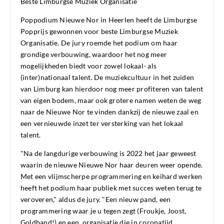
Beste Limburgse Muziek Organisatie
Poppodium Nieuwe Nor in Heerlen heeft de Limburgse
Popprijs gewonnen voor beste Limburgse Muziek
Organisatie. De jury roemde het podium om haar
grondige verbouwing, waardoor het nog meer
mogelijkheden biedt voor zowel lokaal- als
(inter)nationaal talent. De muziekcultuur in het zuiden
van Limburg kan hierdoor nog meer profiteren van talent
van eigen bodem, maar ook grotere namen weten de weg
naar de Nieuwe Nor te vinden dankzij de nieuwe zaal en
een vernieuwde inzet ter versterking van het lokaal
talent.
"Na de langdurige verbouwing is 2022 het jaar geweest
waarin de nieuwe Nieuwe Nor haar deuren weer opende.
Met een vlijmscherpe programmering en keihard werken
heeft het podium haar publiek met succes weten terug te
veroveren," aldus de jury. "Een nieuw pand, een
programmering waar je u tegen zegt (Froukje, Joost,
Goldband!) en een organisatie die in coronatijd