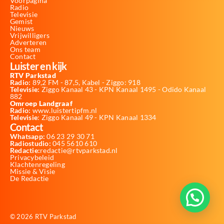
Voorpagina
Radio
Televisie
Gemist
Nieuws
Vrijwilligers
Adverteren
Ons team
Contact
Luister en kijk
RTV Parkstad
Radio:
89,2 FM - 87,5, Kabel - Ziggo: 918
Televisie:
Ziggo Kanaal 43 - KPN Kanaal 1495 - Odido Kanaal
882
Omroep Landgraaf
Radio:
www.luistertipfm.nl
Televisie
: Ziggo Kanaal 49 - KPN Kanaal 1334
Contact
Whatsapp:
06 23 29 30 71
Radiostudio:
045 5610 610
Redactie:
redactie@rtvparkstad.nl
Privacybeleid
Klachtenregeling
Missie & Visie
De Redactie
© 2026 RTV Parkstad