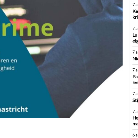
7 
Ke
kr
7 
Lu
ei
7 
Ni
7 
Pa
le
7 
St
7 
He
ma
6 