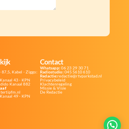
kijk
Contact
Whatsapp:
06 23 29 30 71
 87,5, Kabel - Ziggo:
Radiostudio:
045 5610 610
Redactie:
redactie@rtvparkstad.nl
Kanaal 43 - KPN
Privacybeleid
Odido Kanaal 882
Klachtenregeling
aaf
Missie & Visie
tertipfm.nl
De Redactie
 Kanaal 49 - KPN