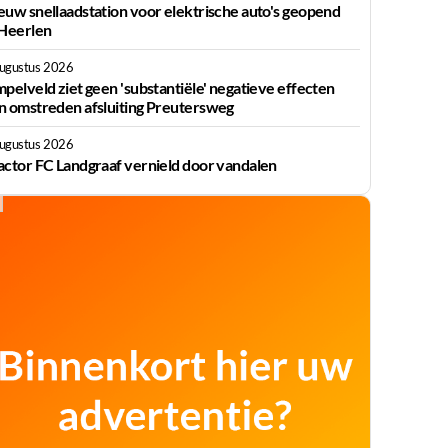
euw snellaadstation voor elektrische auto's geopend
 Heerlen
augustus 2026
mpelveld ziet geen 'substantiële' negatieve effecten
n omstreden afsluiting Preutersweg
augustus 2026
actor FC Landgraaf vernield door vandalen