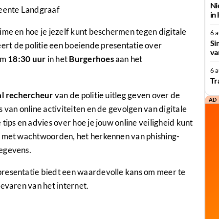
Ni
eente Landgraaf
in
me en hoe je jezelf kunt beschermen tegen digitale
6 
Si
ert de politie een boeiende presentatie over
va
 om
18:30 uur
in het
Burgerhoes
aan het
6 
Tr
al rechercheur
van de politie uitleg geven over de
AD
 van online activiteiten en de gevolgen van digitale
tips en advies over hoe je jouw online veiligheid kunt
n met wachtwoorden, het herkennen van phishing-
gegevens.
presentatie biedt een waardevolle kans om meer te
gevaren van het internet.