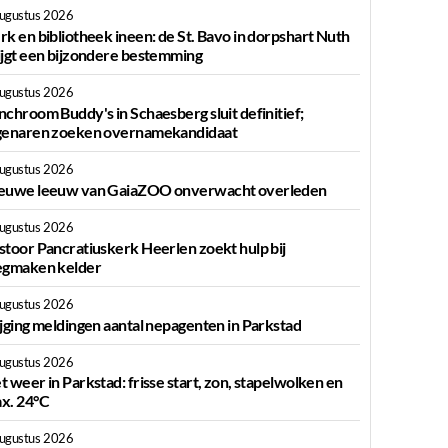
augustus 2026
rk en bibliotheek ineen: de St. Bavo in dorpshart Nuth
ijgt een bijzondere bestemming
augustus 2026
nchroom Buddy's in Schaesberg sluit definitief;
genaren zoeken overnamekandidaat
augustus 2026
euwe leeuw van GaiaZOO onverwacht overleden
augustus 2026
stoor Pancratiuskerk Heerlen zoekt hulp bij
egmaken kelder
augustus 2026
ijging meldingen aantal nepagenten in Parkstad
augustus 2026
t weer in Parkstad: frisse start, zon, stapelwolken en
x. 24°C
augustus 2026