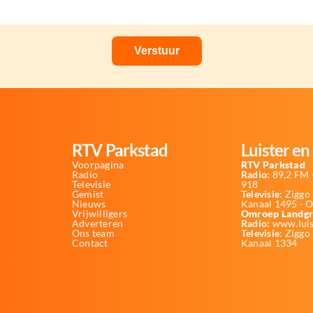
RTV Parkstad
Luister en 
Voorpagina
RTV Parkstad
Radio
Radio:
89,2 FM -
Televisie
918
Gemist
Televisie:
Ziggo 
Nieuws
Kanaal 1495 - 
Vrijwilligers
Omroep Landgr
Adverteren
Radio:
www.luis
Ons team
Televisie
: Ziggo
Contact
Kanaal 1334