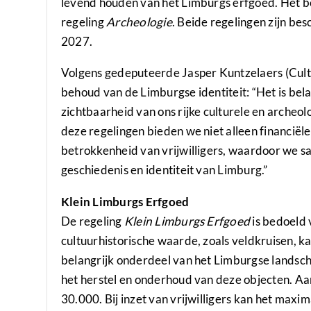
levend houden van het Limburgs erfgoed. Het b
regeling
Archeologie
. Beide regelingen zijn be
2027.
Volgens gedeputeerde Jasper Kuntzelaers (Cultu
behoud van de Limburgse identiteit: “Het is bela
zichtbaarheid van ons rijke culturele en archeo
deze regelingen bieden we niet alleen financië
betrokkenheid van vrijwilligers, waardoor we 
geschiedenis en identiteit van Limburg.”
Klein Limburgs Erfgoed
De regeling
Klein Limburgs Erfgoed
is bedoeld 
cultuurhistorische waarde, zoals veldkruisen, 
belangrijk onderdeel van het Limburgse landschap
het herstel en onderhoud van deze objecten. Aa
30.000. Bij inzet van vrijwilligers kan het maxi