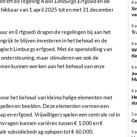
etreft de regeling
Klein Limburgs Erfgoed
en de
6 
Si
schikbaar van 1 april 2025 tot en met 31 december
va
6 
ur en Erfgoed) dragen de regelingen bij aan het
Tr
ngrijk te blijven investeren in het behoud en de
6 
logisch Limburgs erfgoed. Met de openstelling van
We
Ke
le ondersteuning, maar stimuleren we ook de
samen kunnen werken aan het behoud van onze
6 
Jo
Ma
6 
He
voor het behoud van kleinschalige elementen met
st
kapellen en beelden. Deze elementen vormen een
 en erfgoed. Vrijwilligers spelen een centrale rol in
5 
Ge
nvragen kunnen variëren tussen € 1.000 en €
male subsidiebedrag oplopen tot € 60.000.
5 