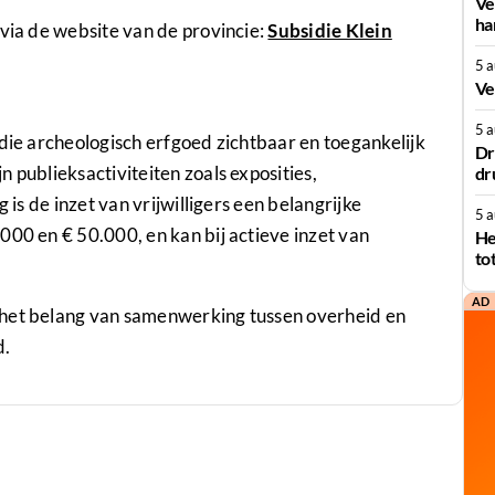
Ve
ha
 via de website van de provincie:
Subsidie Klein
5 
Ve
5 
 die archeologisch erfgoed zichtbaar en toegankelijk
Dr
 publieksactiviteiten zoals exposities,
dr
 is de inzet van vrijwilligers een belangrijke
5 
000 en € 50.000, en kan bij actieve inzet van
He
to
AD
 het belang van samenwerking tussen overheid en
d.