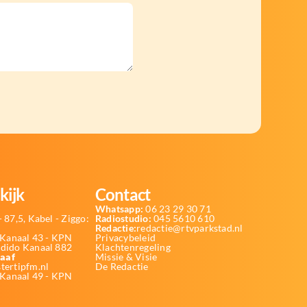
kijk
Contact
Whatsapp:
06 23 29 30 71
 87,5, Kabel - Ziggo:
Radiostudio:
045 5610 610
Redactie:
redactie@rtvparkstad.nl
Kanaal 43 - KPN
Privacybeleid
Odido Kanaal 882
Klachtenregeling
aaf
Missie & Visie
tertipfm.nl
De Redactie
 Kanaal 49 - KPN