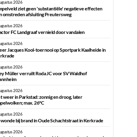
augustus 2026
mpelveld ziet geen 'substantiële' negatieve effecten
n omstreden afsluiting Preutersweg
augustus 2026
actor FC Landgraaf vernield door vandalen
augustus 2026
er Jacques Kool-toernooi op Sportpark Kaalheide in
rkrade
augustus 2026
ey Müller verruilt Roda JC voor SV Waldhof
nnheim
augustus 2026
t weer in Parkstad: zonnig en droog, later
apelwolken; max. 26°C
augustus 2026
wonde bij brand in Oude Schachtstraat in Kerkrade
augustus 2026