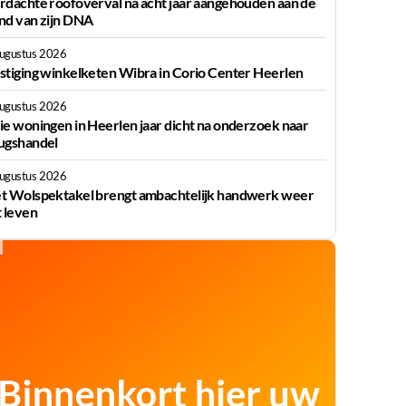
rdachte roofoverval na acht jaar aangehouden aan de
nd van zijn DNA
augustus 2026
stiging winkelketen Wibra in Corio Center Heerlen
augustus 2026
ie woningen in Heerlen jaar dicht na onderzoek naar
ugshandel
augustus 2026
t Wolspektakel brengt ambachtelijk handwerk weer
t leven