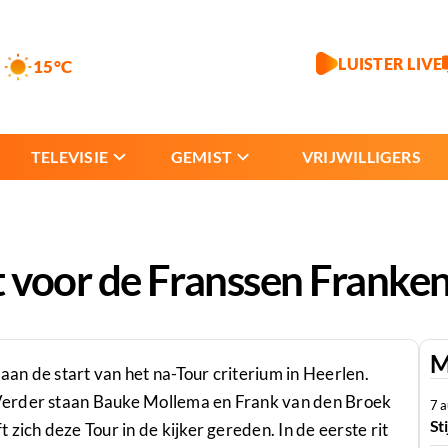
LUISTER LIVE
15°C
TELEVISIE
GEMIST
VRIJWILLIGERS
 voor de Franssen Franke
M
 aan de start van het na-Tour criterium in Heerlen.
Verder staan Bauke Mollema en Frank van den Broek
7 
St
zich deze Tour in de kijker gereden. In de eerste rit