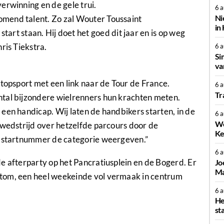
erwinning en de gele trui.
6 
Ni
mend talent. Zo zal Wouter Toussaint
in
 staan. Hij doet het goed dit jaar en is op weg
ris Tiekstra.
6 
Si
va
 topsport met een link naar de Tour de France.
6 
Tr
ntal bijzondere wielrenners hun krachten meten.
een handicap. Wij laten de handbikers starten, in de
6 
We
 wedstrijd over hetzelfde parcours door de
Ke
t startnummer de categorie weergeven.”
6 
e afterparty op het Pancratiusplein en de Bogerd. Er
Jo
Ma
tom, een heel weekeinde vol vermaak in centrum
6 
He
st