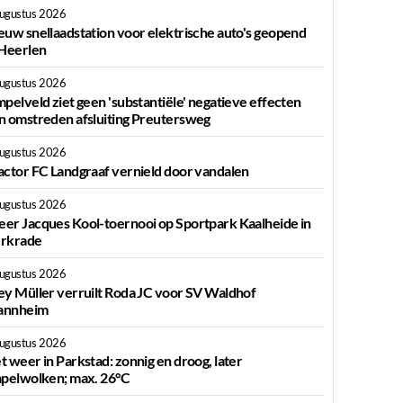
augustus 2026
euw snellaadstation voor elektrische auto's geopend
 Heerlen
augustus 2026
mpelveld ziet geen 'substantiële' negatieve effecten
n omstreden afsluiting Preutersweg
augustus 2026
actor FC Landgraaf vernield door vandalen
augustus 2026
er Jacques Kool-toernooi op Sportpark Kaalheide in
rkrade
augustus 2026
ey Müller verruilt Roda JC voor SV Waldhof
nnheim
augustus 2026
t weer in Parkstad: zonnig en droog, later
apelwolken; max. 26°C