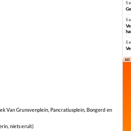
5 
Ge
5 
Ve
ha
5 
Ve
AD
iek Van Grunsvenplein, Pancratiusplein, Bongerd en
in, niets eruit)