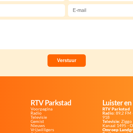
RTV Parkstad
Luister en 
Voorpagina
RTV Parkstad
Radio
Radio:
89,2 FM -
Televisie
918
Gemist
Televisie:
Ziggo 
Nieuws
Kanaal 1495 - 
Vrijwilligers
Omroep Landgr