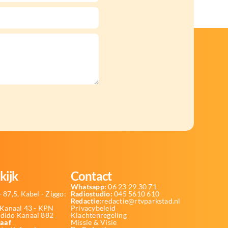
kijk
Contact
Whatsapp:
06 23 29 30 71
 87,5, Kabel - Ziggo:
Radiostudio:
045 5610 610
Redactie:
redactie@rtvparkstad.nl
Kanaal 43 - KPN
Privacybeleid
Odido Kanaal 882
Klachtenregeling
aaf
Missie & Visie