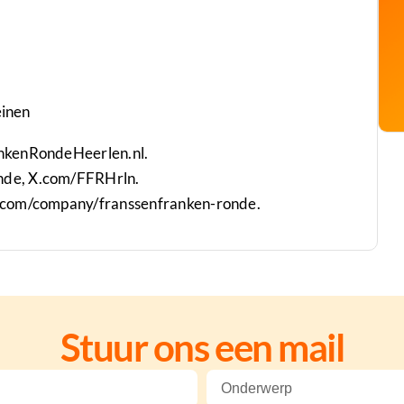
einen
ankenRondeHeerlen.nl.
nde, X.com/FFRHrln.
n.com/company/franssenfranken-ronde.
Stuur ons een mail