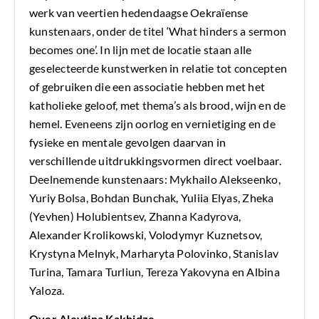
werk van veertien hedendaagse Oekraïense
kunstenaars, onder de titel ‘What hinders a sermon
becomes one’. In lijn met de locatie staan alle
geselecteerde kunstwerken in relatie tot concepten
of gebruiken die een associatie hebben met het
katholieke geloof, met thema’s als brood, wijn en de
hemel. Eveneens zijn oorlog en vernietiging en de
fysieke en mentale gevolgen daarvan in
verschillende uitdrukkingsvormen direct voelbaar.
Deelnemende kunstenaars: Mykhailo Alekseenko,
Yuriy Bolsa, Bohdan Bunchak, Yuliia Elyas, Zheka
(Yevhen) Holubientsev, Zhanna Kadyrova,
Alexander Krolikowski, Volodymyr Kuznetsov,
Krystyna Melnyk, Marharyta Polovinko, Stanislav
Turina, Tamara Turliun, Tereza Yakovyna en Albina
Yaloza.
Over Alevtina Kakhidze