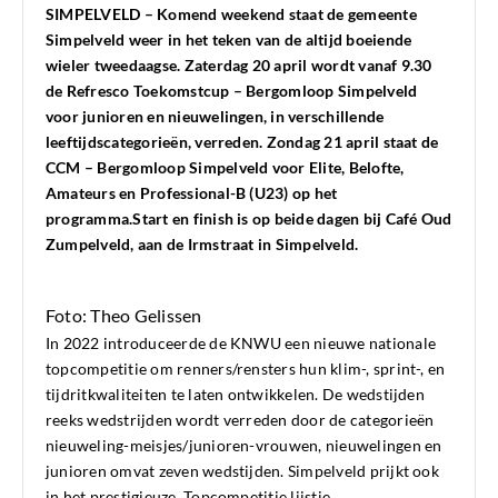
SIMPELVELD – Komend weekend staat de gemeente
Simpelveld weer in het teken van de altijd boeiende
wieler tweedaagse. Zaterdag 20 april wordt vanaf 9.30
de Refresco Toekomstcup – Bergomloop Simpelveld
voor junioren en nieuwelingen, in verschillende
leeftijdscategorieën, verreden. Zondag 21 april staat de
CCM – Bergomloop Simpelveld voor Elite, Belofte,
Amateurs en Professional-B (U23) op het
programma.Start en finish is op beide dagen bij Café Oud
Zumpelveld, aan de Irmstraat in Simpelveld.
Foto: Theo Gelissen
In 2022 introduceerde de KNWU een nieuwe nationale
topcompetitie om renners/rensters hun klim-, sprint-, en
tijdritkwaliteiten te laten ontwikkelen. De wedstijden
reeks wedstrijden wordt verreden door de categorieën
nieuweling-meisjes/junioren-vrouwen, nieuwelingen en
junioren omvat zeven wedstijden. Simpelveld prijkt ook
in het prestigieuze Topcompetitie lijstje.