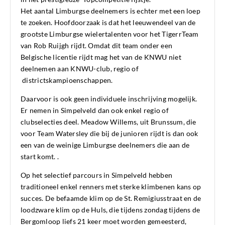
Het aantal Limburgse deelnemers is echter met een loep
te zoeken. Hoofdoorzaak is dat het leeuwendeel van de
grootste Limburgse wielertalenten voor het TigerrTeam
van Rob Ruijgh rijdt. Omdat dit team onder een
Belgische licentie rijdt mag het van de KNWU niet
deelnemen aan KNWU-club, regio of
districtskampioenschappen.
Daarvoor is ook geen individuele inschrijving mogelijk.
Er nemen in Simpelveld dan ook enkel regio of
clubselecties deel. Meadow Willems, uit Brunssum, die
voor Team Watersley die bij de junioren rijdt is dan ook
een van de weinige Limburgse deelnemers die aan de
start komt. .
Op het selectief parcours in Simpelveld hebben
traditioneel enkel renners met sterke klimbenen kans op
succes. De befaamde klim op de St. Remigiusstraat en de
loodzware klim op de Huls, die tijdens zondag tijdens de
Bergomloop liefs 21 keer moet worden gemeesterd,