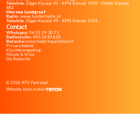
Televisie:
Ziggo Kanaal 43 - KPN Kanaal 1495 - Odido Kanaal
882
Omroep Landgraaf
Radio:
www.luistertipfm.nl
Televisie
: Ziggo Kanaal 49 - KPN Kanaal 1334
Contact
Whatsapp:
06 23 29 30 71
Radiostudio:
045 5610 610
Redactie:
redactie@rtvparkstad.nl
Privacybeleid
Klachtenregeling
Missie & Visie
De Redactie
© 2026 RTV Parkstad
Website laten maken