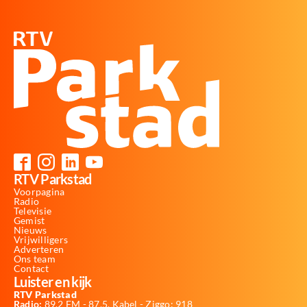
RTV Parkstad
Voorpagina
Radio
Televisie
Gemist
Nieuws
Vrijwilligers
Adverteren
Ons team
Contact
Luister en kijk
RTV Parkstad
Radio:
89,2 FM - 87,5, Kabel - Ziggo: 918