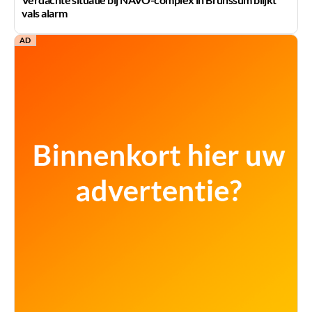
vals alarm
AD