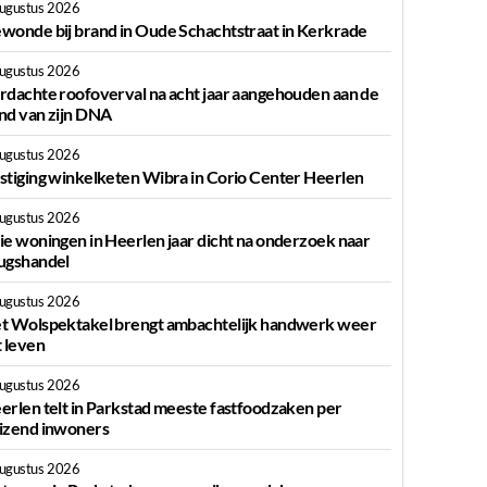
augustus 2026
wonde bij brand in Oude Schachtstraat in Kerkrade
augustus 2026
rdachte roofoverval na acht jaar aangehouden aan de
nd van zijn DNA
augustus 2026
stiging winkelketen Wibra in Corio Center Heerlen
augustus 2026
ie woningen in Heerlen jaar dicht na onderzoek naar
ugshandel
augustus 2026
t Wolspektakel brengt ambachtelijk handwerk weer
t leven
augustus 2026
erlen telt in Parkstad meeste fastfoodzaken per
izend inwoners
augustus 2026