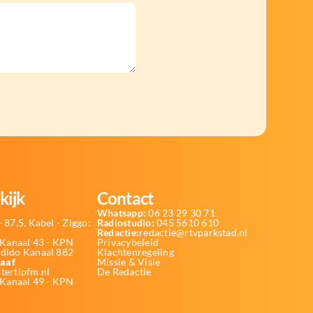
kijk
Contact
Whatsapp:
06 23 29 30 71
 87,5, Kabel - Ziggo:
Radiostudio:
045 5610 610
Redactie:
redactie@rtvparkstad.nl
Kanaal 43 - KPN
Privacybeleid
Odido Kanaal 882
Klachtenregeling
aaf
Missie & Visie
tertipfm.nl
De Redactie
 Kanaal 49 - KPN