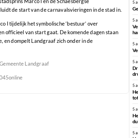
tadsprins Marco I en de Schaesbergse
5 
Ge
idt de start van de carnavalsvieringen in de stad in.
5 
 I tijdelijk het symbolische ‘bestuur’ over
Ve
n officieel van start gaat. De komende dagen staan
ha
tie, en dompelt Landgraaf zich onder in de
5 
Ve
5 
 Gemeente Landgraaf
Dr
dr
 045online
5 
He
to
5 
He
du
5 