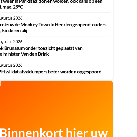
t weer in Parkstad: zon en wolken, ook kans op een
i, max. 29°C
augustus 2026
rnieuwde Monkey Town in Heerlen geopend: ouders
j, kinderen blij
augustus 2026
k Brunssum onder toezicht geplaatst van
ielminister Van den Brink
augustus 2026
H wil dat afvaldumpers beter worden opgespoord