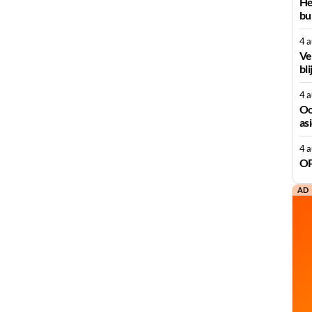
He
bu
4 
Ve
bli
4 
Oo
as
4 
OP
AD