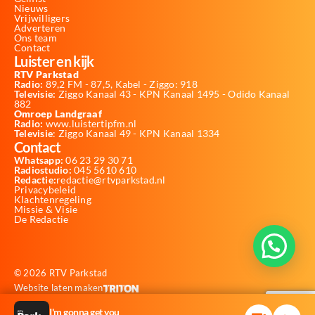
Nieuws
Vrijwilligers
Adverteren
Ons team
Contact
Luister en kijk
RTV Parkstad
Radio:
89,2 FM - 87,5, Kabel - Ziggo: 918
Televisie:
Ziggo Kanaal 43 - KPN Kanaal 1495 - Odido Kanaal
882
Omroep Landgraaf
Radio:
www.luistertipfm.nl
Televisie
: Ziggo Kanaal 49 - KPN Kanaal 1334
Contact
Whatsapp:
06 23 29 30 71
Radiostudio:
045 5610 610
Redactie:
redactie@rtvparkstad.nl
Privacybeleid
Klachtenregeling
Missie & Visie
De Redactie
© 2026 RTV Parkstad
Website laten maken
I'm gonna get you