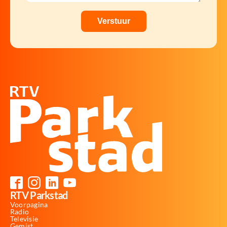
RTV Parkstad
Voorpagina
Radio
Televisie
Gemist