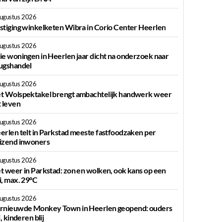
augustus 2026
stiging winkelketen Wibra in Corio Center Heerlen
augustus 2026
ie woningen in Heerlen jaar dicht na onderzoek naar
ugshandel
augustus 2026
t Wolspektakel brengt ambachtelijk handwerk weer
t leven
augustus 2026
erlen telt in Parkstad meeste fastfoodzaken per
izend inwoners
augustus 2026
t weer in Parkstad: zon en wolken, ook kans op een
i, max. 29°C
augustus 2026
rnieuwde Monkey Town in Heerlen geopend: ouders
j, kinderen blij