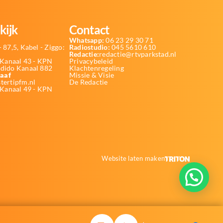
kijk
Contact
Whatsapp:
06 23 29 30 71
 87,5, Kabel - Ziggo:
Radiostudio:
045 5610 610
Redactie:
redactie@rtvparkstad.nl
Kanaal 43 - KPN
Privacybeleid
Odido Kanaal 882
Klachtenregeling
aaf
Missie & Visie
tertipfm.nl
De Redactie
 Kanaal 49 - KPN
Website laten maken