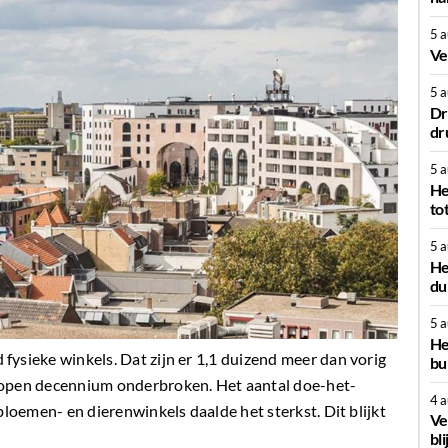
5 
Ve
5 
Dr
dr
5 
He
to
5 
He
du
5 
He
fysieke winkels. Dat zijn er 1,1 duizend meer dan vorig
bu
elopen decennium onderbroken. Het aantal doe-het-
4 
bloemen- en dierenwinkels daalde het sterkst. Dit blijkt
Ve
bli