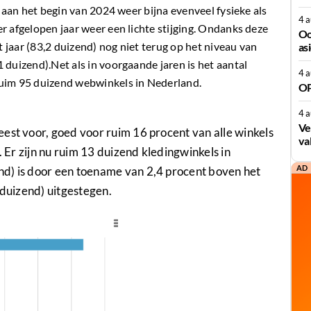
r aan het begin van 2024 weer bijna evenveel fysieke als
4 
r afgelopen jaar weer een lichte stijging. Ondanks deze
Oo
 jaar (
83,2 duizend
) nog niet terug op het niveau van
as
1 duizend
).Net als in voorgaande jaren is het aantal
4 
ruim
95 duizend
webwinkels in Nederland.
OP
4 
Ve
est voor, goed voor ruim 16 procent van alle winkels
va
. Er zijn nu ruim
13 duizend
kledingwinkels in
AD
d) is door een toename van 2,4 procent boven het
 duizend)
uitgestegen.