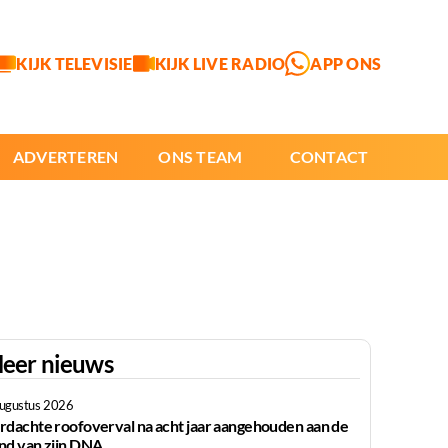
KIJK TELEVISIE
KIJK LIVE RADIO
APP ONS
ADVERTEREN
ONS TEAM
CONTACT
eer nieuws
augustus 2026
rdachte roofoverval na acht jaar aangehouden aan de
nd van zijn DNA