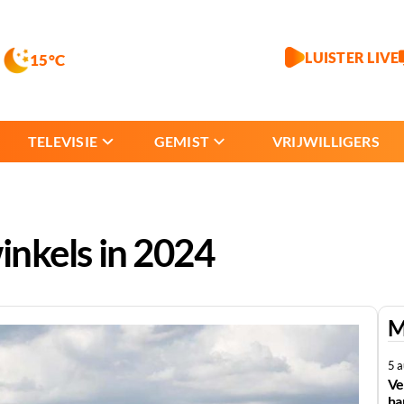
LUISTER LIVE
15°C
TELEVISIE
GEMIST
VRIJWILLIGERS
winkels in 2024
M
5 
Ve
ha