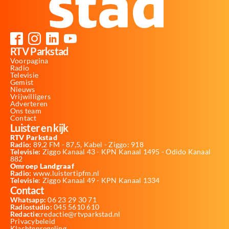
RTV Parkstad
Voorpagina
Radio
Televisie
Gemist
Nieuws
Vrijwilligers
Adverteren
Ons team
Contact
Luister en kijk
RTV Parkstad
Radio:
89,2 FM - 87,5, Kabel - Ziggo: 918
Televisie:
Ziggo Kanaal 43 - KPN Kanaal 1495 - Odido Kanaal
882
Omroep Landgraaf
Radio:
www.luistertipfm.nl
Televisie
: Ziggo Kanaal 49 - KPN Kanaal 1334
Contact
Whatsapp:
06 23 29 30 71
Radiostudio:
045 5610 610
Redactie:
redactie@rtvparkstad.nl
Privacybeleid
Klachtenregeling