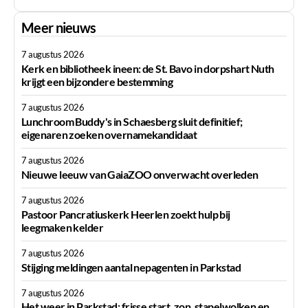
Meer nieuws
7 augustus 2026
Kerk en bibliotheek ineen: de St. Bavo in dorpshart Nuth
krijgt een bijzondere bestemming
7 augustus 2026
Lunchroom Buddy's in Schaesberg sluit definitief;
eigenaren zoeken overnamekandidaat
7 augustus 2026
Nieuwe leeuw van GaiaZOO onverwacht overleden
7 augustus 2026
Pastoor Pancratiuskerk Heerlen zoekt hulp bij
leegmaken kelder
7 augustus 2026
Stijging meldingen aantal nepagenten in Parkstad
7 augustus 2026
Het weer in Parkstad: frisse start, zon, stapelwolken en