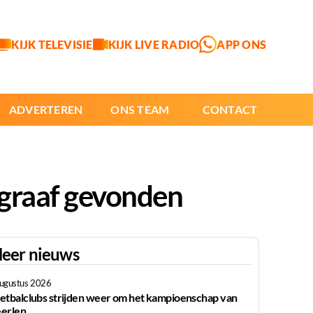
KIJK TELEVISIE
KIJK LIVE RADIO
APP ONS
ADVERTEREN
ONS TEAM
CONTACT
dgraaf gevonden
eer nieuws
augustus 2026
etbalclubs strijden weer om het kampioenschap van
erlen