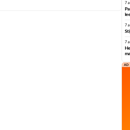
7 
Pa
le
7 
St
7 
He
ma
AD