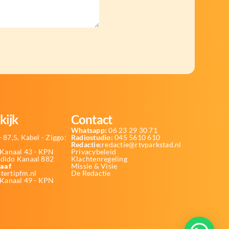
kijk
Contact
Whatsapp:
06 23 29 30 71
 87,5, Kabel - Ziggo:
Radiostudio:
045 5610 610
Redactie:
redactie@rtvparkstad.nl
Kanaal 43 - KPN
Privacybeleid
Odido Kanaal 882
Klachtenregeling
aaf
Missie & Visie
tertipfm.nl
De Redactie
 Kanaal 49 - KPN