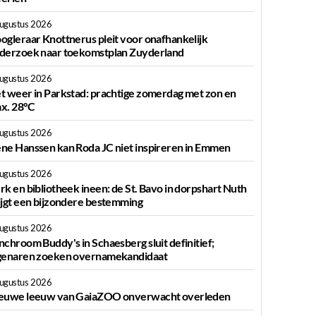
augustus 2026
ogleraar Knottnerus pleit voor onafhankelijk
derzoek naar toekomstplan Zuyderland
augustus 2026
t weer in Parkstad: prachtige zomerdag met zon en
x. 28°C
augustus 2026
ne Hanssen kan Roda JC niet inspireren in Emmen
augustus 2026
rk en bibliotheek ineen: de St. Bavo in dorpshart Nuth
ijgt een bijzondere bestemming
augustus 2026
nchroom Buddy's in Schaesberg sluit definitief;
genaren zoeken overnamekandidaat
augustus 2026
euwe leeuw van GaiaZOO onverwacht overleden