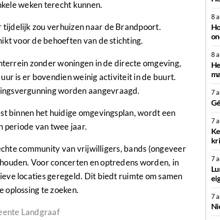
enkele weken terecht kunnen.
8 
ijdelijk zou verhuizen naar de Brandpoort.
Ho
on
ikt voor de behoeften van de stichting.
8 
enterrein zonder woningen in de directe omgeving,
He
ma
ur is er bovendien weinig activiteit in de buurt.
vingsvergunning worden aangevraagd.
7 
Gé
ast binnen het huidige omgevingsplan, wordt een
7 
n periode van twee jaar.
Ke
kr
hechte community van vrijwilligers, bands (ongeveer
7 
 houden. Voor concerten en optredens worden, in
Lu
eve locaties geregeld. Dit biedt ruimte om samen
ei
 oplossing te zoeken.
7 
Ni
eente Landgraaf