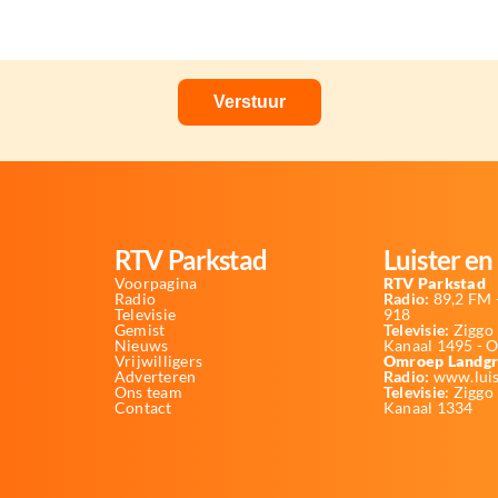
RTV Parkstad
Luister en 
Voorpagina
RTV Parkstad
Radio
Radio:
89,2 FM -
Televisie
918
Gemist
Televisie:
Ziggo 
Nieuws
Kanaal 1495 - 
Vrijwilligers
Omroep Landgr
Adverteren
Radio:
www.luis
Ons team
Televisie
: Ziggo
Contact
Kanaal 1334