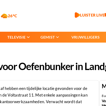
LUISTER LIVE
26°C
TELEVISIE
GEMIST
VRIJWILLIGERS
 voor Oefenbunker in Lan
M
f hebben een tijdelijke locatie gevonden voor de
an de Voltastraat 11. Met enkele aanpassingen kan
8 
Vo
en kantoorwerkzaamheden. Verwacht wordt dat
He