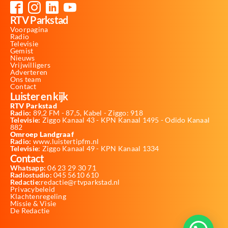
RTV Parkstad
Voorpagina
Radio
Televisie
Gemist
Nieuws
Vrijwilligers
Adverteren
Ons team
Contact
Luister en kijk
RTV Parkstad
Radio:
89,2 FM - 87,5, Kabel - Ziggo: 918
Televisie:
Ziggo Kanaal 43 - KPN Kanaal 1495 - Odido Kanaal
882
Omroep Landgraaf
Radio:
www.luistertipfm.nl
Televisie
: Ziggo Kanaal 49 - KPN Kanaal 1334
Contact
Whatsapp:
06 23 29 30 71
Radiostudio:
045 5610 610
Redactie:
redactie@rtvparkstad.nl
Privacybeleid
Klachtenregeling
Missie & Visie
De Redactie