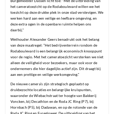
Burgemeester Dassen licht toe: “Met de uitbreiding van
het cameratoezicht op de Rodaboulevard willen we het
toezicht op deze drukke plek in onze stad verstevigen. We
werken hard aan een veilige en leefbare omgeving, en
deze extra ogen in de openbare ruimte helpen ons
daarbij.”
Wethouder Alexander Geers benadrukt ook het belang
van deze maatregel: “Het bedrijventerrein rondom de
Rodaboulevard is een belangrijk economisch knooppunt
voor de regio. Met het cameratoezicht versterken we niet
alleen de veiligheid voor bezoekers, maar ook voor de
ondernemers die hier dagelijks actief zijn. Dit draagt bij
aan een prettige en veilige werkomgeving.”
De nieuwe camera’s zijn strategisch geplaatst op
drukbezochte locaties en belangrijke kruispunten,
waaronder de Wiebachstraat ter hoogte van Bakkerij
Voncken, bij Decathlon en de Roda JC Ring (P7), bij
Hornbach (P5), bij Dadawan, en op de rotonde van de
Roda JC Ring en Euregioweg. De uitbreiding van het