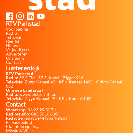
RTV Parkstad
Voorpagina
Radio
Televisie
Gemist
Nieuws
Vrijwilligers
Adverteren
Ons team
Contact
Luister en kijk
RTV Parkstad
Radio:
89,2 FM - 87,5, Kabel - Ziggo: 918
Televisie:
Ziggo Kanaal 43 - KPN Kanaal 1495 - Odido Kanaal
882
Omroep Landgraaf
Radio:
www.luistertipfm.nl
Televisie
: Ziggo Kanaal 49 - KPN Kanaal 1334
Contact
Whatsapp:
06 23 29 30 71
Radiostudio:
045 5610 610
Redactie:
redactie@rtvparkstad.nl
Privacybeleid
Klachtenregeling
Missie & Visie