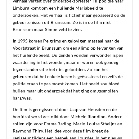
verhaal vertelt over onderzoekspriester Filippo die naar
Limburg komt om een huilende Mariabeeld te
onderzoeken. Het verhaal is fictief maar gebaseerd op de
gebeurtenissen uit Brunssum. Zo is in de film niet
Brunssum maar Simpelveld te zien.
In 1995 komen Pelgrims en gelovigen massaal naar de
Voortstraat in Brunssum om een glimp op te vangen van
het huilende beeld. Duizenden vonden verwondering en
waardering in het wonder, maar er waren ook genoeg
tegenstanders die het niet geloofden. Zo kon het
gebeuren dat het enkele keren is geëscaleerd en zelfs de
politie eraan te pas moest komen. Het beeld zou bloed
huilen maar uit onderzoek dat het ging om gesmolten
hars/was.
De film is geregisseerd door Jaap van Heusden en de
hoofdrol word vertolkt door Michele Riondino. Andere
rollen zijn voor Emma Bading, Marie-Louise Stheijns en
Raymond Thiry. Het idee voor deze film kreeg de
regisseur tijdens een bezoek aan Lourdes. In het nieuws