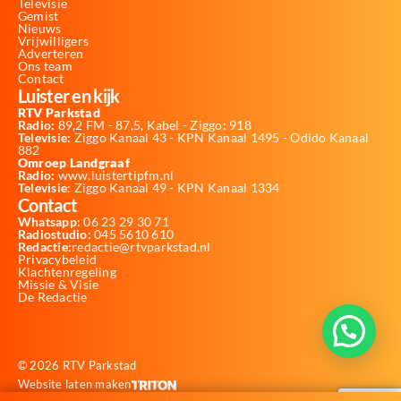
Televisie
Gemist
Nieuws
Vrijwilligers
Adverteren
Ons team
Contact
Luister en kijk
RTV Parkstad
Radio:
89,2 FM - 87,5, Kabel - Ziggo: 918
Televisie:
Ziggo Kanaal 43 - KPN Kanaal 1495 - Odido Kanaal
882
Omroep Landgraaf
Radio:
www.luistertipfm.nl
Televisie
: Ziggo Kanaal 49 - KPN Kanaal 1334
Contact
Whatsapp:
06 23 29 30 71
Radiostudio:
045 5610 610
Redactie:
redactie@rtvparkstad.nl
Privacybeleid
Klachtenregeling
Missie & Visie
De Redactie
© 2026 RTV Parkstad
Website laten maken