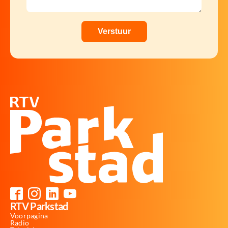
RTV Parkstad
Voorpagina
Radio