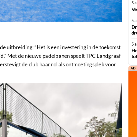
5 
Ve
5 
Dr
dr
5 
 uitbreiding: “Het is een investering in de toekomst
He
id.” Met de nieuwe padelbanen speelt TPC Landgraaf
to
verstevigt de club haar rol als ontmoetingsplek voor
AD