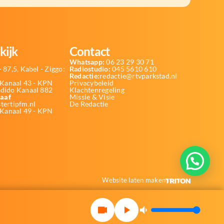
kijk
Contact
Whatsapp:
06 23 29 30 71
 87,5, Kabel - Ziggo:
Radiostudio:
045 5610 610
Redactie:
redactie@rtvparkstad.nl
Kanaal 43 - KPN
Privacybeleid
Odido Kanaal 882
Klachtenregeling
aaf
Missie & Visie
tertipfm.nl
De Redactie
 Kanaal 49 - KPN
Website laten maken