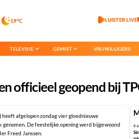
LUISTER LIVE
19°C
TELEVISIE
GEMIST
VRIJWILLIGERS
n officieel geopend bij T
M
) heeft afgelopen zondag vier gloednieuwe
ik genomen. De feestelijke opening werd bijgewoond
6 
Si
er Freed Janssen.
va