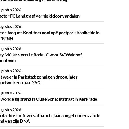
augustus 2026
actor FC Landgraaf vernield door vandalen
augustus 2026
er Jacques Kool-toernooi op Sportpark Kaalheide in
rkrade
augustus 2026
ey Müller verruilt Roda JC voor SV Waldhof
nnheim
augustus 2026
t weer in Parkstad: zonnig en droog, later
apelwolken; max. 26°C
augustus 2026
wonde bij brand in Oude Schachtstraat in Kerkrade
augustus 2026
rdachte roofoverval na acht jaar aangehouden aan de
nd van zijn DNA