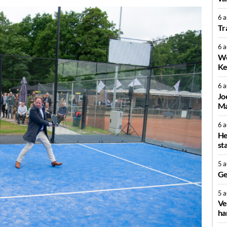
6 
Tr
6 
We
Ke
6 
Jo
Ma
6 
He
st
5 
Ge
5 
Ve
ha