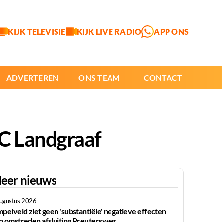
KIJK TELEVISIE
KIJK LIVE RADIO
APP ONS
ADVERTEREN
ONS TEAM
CONTACT
PC Landgraaf
eer nieuws
augustus 2026
mpelveld ziet geen 'substantiële' negatieve effecten
n omstreden afsluiting Preutersweg