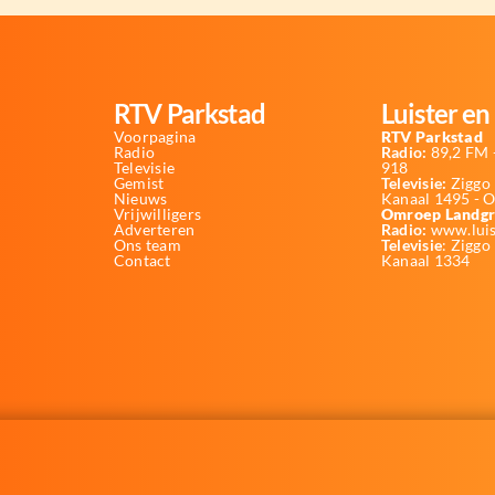
RTV Parkstad
Luister en 
Voorpagina
RTV Parkstad
Radio
Radio:
89,2 FM -
Televisie
918
Gemist
Televisie:
Ziggo 
Nieuws
Kanaal 1495 - 
Vrijwilligers
Omroep Landgr
Adverteren
Radio:
www.luis
Ons team
Televisie
: Ziggo
Contact
Kanaal 1334