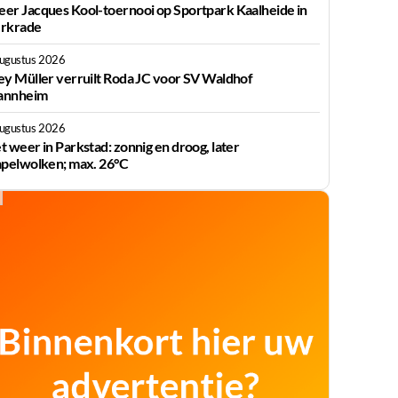
er Jacques Kool-toernooi op Sportpark Kaalheide in
rkrade
augustus 2026
ey Müller verruilt Roda JC voor SV Waldhof
nnheim
augustus 2026
t weer in Parkstad: zonnig en droog, later
apelwolken; max. 26°C