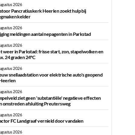
augustus 2026
stoor Pancratiuskerk Heerlen zoekt hulp bij
egmaken kelder
augustus 2026
ijging meldingen aantal nepagenten in Parkstad
augustus 2026
t weer in Parkstad: frisse start, zon, stapelwolken en
x. 24 graden 24°C
augustus 2026
euw snellaadstation voor elektrische auto's geopend
 Heerlen
augustus 2026
mpelveld ziet geen 'substantiële' negatieve effecten
n omstreden afsluiting Preutersweg
augustus 2026
actor FC Landgraaf vernield door vandalen
augustus 2026