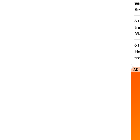
We
Ke
6 
Jo
Ma
6 
He
st
AD