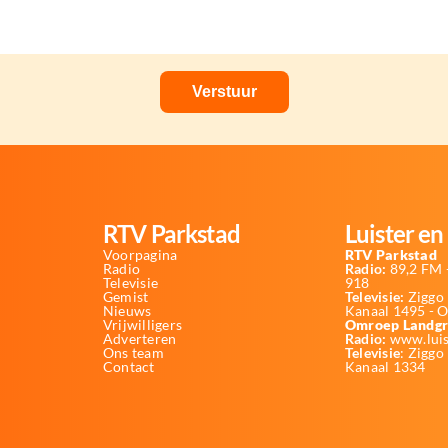
RTV Parkstad
Luister en 
Voorpagina
RTV Parkstad
Radio
Radio:
89,2 FM -
Televisie
918
Gemist
Televisie:
Ziggo 
Nieuws
Kanaal 1495 - 
Vrijwilligers
Omroep Landgr
Adverteren
Radio:
www.luis
Ons team
Televisie
: Ziggo
Contact
Kanaal 1334