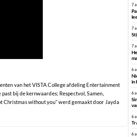
7 
Pa
le
7 
St
7 
He
ma
6 
Ni
in
udenten van het VISTA College afdeling Entertainment
e past bij de kernwaardes; Respectvol, Samen,
6 
Si
ot Christmas without you" werd gemaakt door Jayda
va
6 
Tr
6 