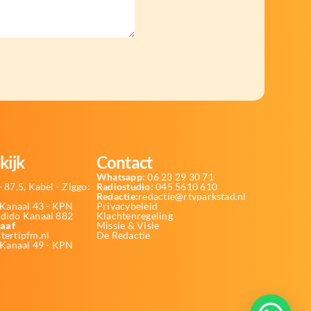
kijk
Contact
Whatsapp:
06 23 29 30 71
 87,5, Kabel - Ziggo:
Radiostudio:
045 5610 610
Redactie:
redactie@rtvparkstad.nl
Kanaal 43 - KPN
Privacybeleid
Odido Kanaal 882
Klachtenregeling
aaf
Missie & Visie
tertipfm.nl
De Redactie
 Kanaal 49 - KPN