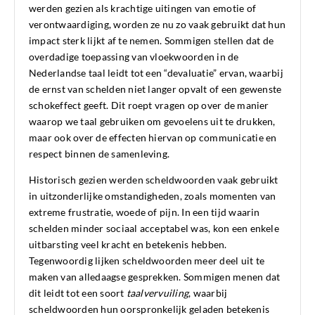
werden gezien als krachtige uitingen van emotie of
verontwaardiging, worden ze nu zo vaak gebruikt dat hun
impact sterk lijkt af te nemen. Sommigen stellen dat de
overdadige toepassing van vloekwoorden in de
Nederlandse taal leidt tot een “devaluatie” ervan, waarbij
de ernst van schelden niet langer opvalt of een gewenste
schokeffect geeft. Dit roept vragen op over de manier
waarop we taal gebruiken om gevoelens uit te drukken,
maar ook over de effecten hiervan op communicatie en
respect binnen de samenleving.
Historisch gezien werden scheldwoorden vaak gebruikt
in uitzonderlijke omstandigheden, zoals momenten van
extreme frustratie, woede of pijn. In een tijd waarin
schelden minder sociaal acceptabel was, kon een enkele
uitbarsting veel kracht en betekenis hebben.
Tegenwoordig lijken scheldwoorden meer deel uit te
maken van alledaagse gesprekken. Sommigen menen dat
dit leidt tot een soort
taalvervuiling
, waarbij
scheldwoorden hun oorspronkelijk geladen betekenis