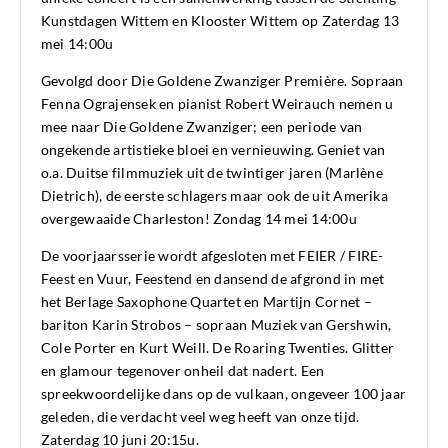
Kunstdagen Wittem en Klooster Wittem op Zaterdag 13
mei 14:00u
Gevolgd door Die Goldene Zwanziger Première. Sopraan
Fenna Ograjensek en pianist Robert Weirauch nemen u
mee naar Die Goldene Zwanziger; een periode van
ongekende artistieke bloei en vernieuwing. Geniet van
o.a. Duitse filmmuziek uit de twintiger jaren (Marlène
Dietrich), de eerste schlagers maar ook de uit Amerika
overgewaaide Charleston! Zondag 14 mei 14:00u
De voorjaarsserie wordt afgesloten met FEIER / FIRE-
Feest en Vuur, Feestend en dansend de afgrond in met
het Berlage Saxophone Quartet en Martijn Cornet –
bariton Karin Strobos – sopraan Muziek van Gershwin,
Cole Porter en Kurt Weill. De Roaring Twenties. Glitter
en glamour tegenover onheil dat nadert. Een
spreekwoordelijke dans op de vulkaan, ongeveer 100 jaar
geleden, die verdacht veel weg heeft van onze tijd.
Zaterdag 10 juni 20:15u.