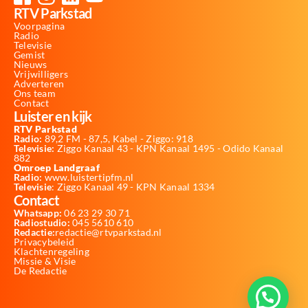
RTV Parkstad
Voorpagina
Radio
Televisie
Gemist
Nieuws
Vrijwilligers
Adverteren
Ons team
Contact
Luister en kijk
RTV Parkstad
Radio:
89,2 FM - 87,5, Kabel - Ziggo: 918
Televisie:
Ziggo Kanaal 43 - KPN Kanaal 1495 - Odido Kanaal
882
Omroep Landgraaf
Radio:
www.luistertipfm.nl
Televisie
: Ziggo Kanaal 49 - KPN Kanaal 1334
Contact
Whatsapp:
06 23 29 30 71
Radiostudio:
045 5610 610
Redactie:
redactie@rtvparkstad.nl
Privacybeleid
Klachtenregeling
Missie & Visie
De Redactie