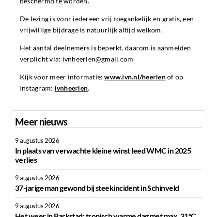
beschermd te worden.
De lezing is voor iedereen vrij toegankelijk en gratis, een
vrijwillige bijdrage is natuurlijk altijd welkom.
Het aantal deelnemers is beperkt, daarom is aanmelden
verplicht via: ivnheerlen@gmail.com
Kijk voor meer informatie:
www.ivn.nl/heerlen
of op
Instagram:
ivnheerlen
.
Meer nieuws
9 augustus 2026
In plaats van verwachte kleine winst leed WMC in 2025
verlies
9 augustus 2026
37-jarige man gewond bij steekincident in Schinveld
9 augustus 2026
Het weer in Parkstad: tropisch warme dag met max. 31°C