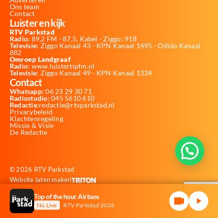
Ons team
Contact
Luister en kijk
RTV Parkstad
Radio:
89,2 FM - 87,5, Kabel - Ziggo: 918
Televisie:
Ziggo Kanaal 43 - KPN Kanaal 1495 - Odido Kanaal
882
Omroep Landgraaf
Radio:
www.luistertipfm.nl
Televisie
: Ziggo Kanaal 49 - KPN Kanaal 1334
Contact
Whatsapp:
06 23 29 30 71
Radiostudio:
045 5610 610
Redactie:
redactie@rtvparkstad.nl
Privacybeleid
Klachtenregeling
Missie & Visie
De Redactie
© 2026 RTV Parkstad
Website laten maken
Top of the hour Airbass
Nu Live
RTV Parkstad 2026