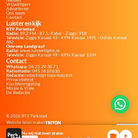
Vrijwilligers
Adverteren
Ons team
Contact
Luister en kijk
RTV Parkstad
Radio:
89,2 FM - 87,5, Kabel - Ziggo: 918
Televisie:
Ziggo Kanaal 43 - KPN Kanaal 1495 - Odido Kanaal
882
Omroep Landgraaf
Radio:
www.luistertipfm.nl
Televisie
: Ziggo Kanaal 49 - KPN Kanaal 1334
Contact
Whatsapp:
06 23 29 30 71
Radiostudio:
045 5610 610
Redactie:
redactie@rtvparkstad.nl
Privacybeleid
Klachtenregeling
Missie & Visie
De Redactie
© 2026 RTV Parkstad
Website laten maken
Nu wij niet meer praten