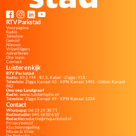
RTV Parkstad
Voorpagina
Radio
Televisie
Gemist
Nieuws
Vrijwilligers
Adverteren
Ons team
Contact
Luister en kijk
RTV Parkstad
Radio:
89,2 FM - 87,5, Kabel - Ziggo: 918
Televisie:
Ziggo Kanaal 43 - KPN Kanaal 1495 - Odido Kanaal
882
Omroep Landgraaf
Radio:
www.luistertipfm.nl
Televisie
: Ziggo Kanaal 49 - KPN Kanaal 1334
Contact
Whatsapp:
06 23 29 30 71
Radiostudio:
045 5610 610
Redactie:
redactie@rtvparkstad.nl
Privacybeleid
Klachtenregeling
Missie & Visie
De Redactie