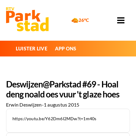
26°C
LUISTER LIVE
APP ONS
Deswijzen@Parkstad #69 - Hoal
deng noald oes vuur 't glaze hoes
Erwin Deswijzen
-
1 augustus 2015
https://youtu.be/Y62Dm6I2MDw?t=1m40s