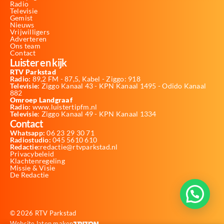
Radio
Televisie
Gemist
Nieuws
Vrijwilligers
Adverteren
Ons team
Contact
Luister en kijk
RTV Parkstad
Radio:
89,2 FM - 87,5, Kabel - Ziggo: 918
Televisie:
Ziggo Kanaal 43 - KPN Kanaal 1495 - Odido Kanaal
882
Omroep Landgraaf
Radio:
www.luistertipfm.nl
Televisie
: Ziggo Kanaal 49 - KPN Kanaal 1334
Contact
Whatsapp:
06 23 29 30 71
Radiostudio:
045 5610 610
Redactie:
redactie@rtvparkstad.nl
Privacybeleid
Klachtenregeling
Missie & Visie
De Redactie
© 2026 RTV Parkstad
Website laten maken