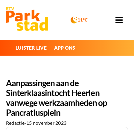
11°C
LUISTER LIVE
APP ONS
Aanpassingen aan de
Sinterklaasintocht Heerlen
vanwege werkzaamheden op
Pancratiusplein
Redactie
-
15 november 2023