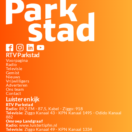
RTV Parkstad
Voorpagina
Radio
Televisie
Gemist
Nieuws
Vrijwilligers
Adverteren
Ons team
Contact
Luister en kijk
RTV Parkstad
Radio:
89,2 FM - 87,5, Kabel - Ziggo: 918
Televisie:
Ziggo Kanaal 43 - KPN Kanaal 1495 - Odido Kanaal
882
Omroep Landgraaf
Radio:
www.luistertipfm.nl
Televisie
: Ziggo Kanaal 49 - KPN Kanaal 1334