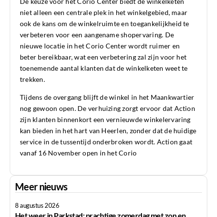
De keuze voor het Corio Center biedt de winkelketen
niet alleen een centrale plek in het winkelgebied, maar
ook de kans om de winkelruimte en toegankelijkheid te
verbeteren voor een aangename shopervaring. De
nieuwe locatie in het Corio Center wordt ruimer en
beter bereikbaar, wat een verbetering zal zijn voor het
toenemende aantal klanten dat de winkelketen weet te
trekken.
Tijdens de overgang blijft de winkel in het Maankwartier
nog gewoon open. De verhuizing zorgt ervoor dat Action
zijn klanten binnenkort een vernieuwde winkelervaring
kan bieden in het hart van Heerlen, zonder dat de huidige
service in de tussentijd onderbroken wordt. Action gaat
vanaf 16 November open in het Corio
Meer nieuws
8 augustus 2026
Het weer in Parkstad: prachtige zomerdag met zon en