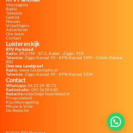
Voorpagina
Radio
Televisie
Gemist
Nieuws
Vrijwilligers
Adverteren
Ons team
Contact
Luister en kijk
RTV Parkstad
Radio:
89,2 FM - 87,5, Kabel - Ziggo: 918
Televisie:
Ziggo Kanaal 43 - KPN Kanaal 1495 - Odido Kanaal
882
Omroep Landgraaf
Radio:
www.luistertipfm.nl
Televisie
: Ziggo Kanaal 49 - KPN Kanaal 1334
Contact
Whatsapp:
06 23 29 30 71
Radiostudio:
045 5610 610
Redactie:
redactie@rtvparkstad.nl
Privacybeleid
Klachtenregeling
Missie & Visie
De Redactie
© 2026 RTV Parkstad