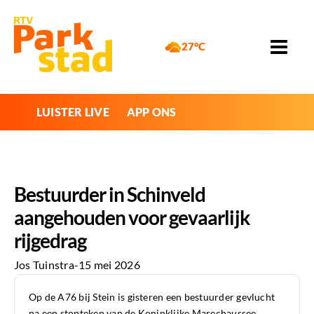
27°C
LUISTER LIVE
APP ONS
Bestuurder in Schinveld
aangehouden voor gevaarlijk
rijgedrag
Jos Tuinstra
-
15 mei 2026
Op de A76 bij Stein is gisteren een bestuurder gevlucht
na een stopteken van de Koninklijke Marechaussee.