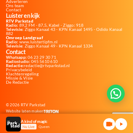
Adverteren
Ons team
Contact
Luister en kijk
RTV Parkstad
Radio:
89,2 FM - 87,5, Kabel - Ziggo: 918
Televisie:
Ziggo Kanaal 43 - KPN Kanaal 1495 - Odido Kanaal
882
Omroep Landgraaf
Radio:
www.luistertipfm.nl
Televisie
: Ziggo Kanaal 49 - KPN Kanaal 1334
Contact
Whatsapp:
06 23 29 30 71
Radiostudio:
045 5610 610
Redactie:
redactie@rtvparkstad.nl
Privacybeleid
Klachtenregeling
Missie & Visie
De Redactie
© 2026 RTV Parkstad
Website laten maken
A kind of magic
Nu Live
Queen