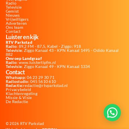
Radio
Televisie
Gemist
Nieuws
Vrijwilligers
Adverteren
Ons team
Contact
Luister en kijk
RTV Parkstad
Radio:
89,2 FM - 87,5, Kabel - Ziggo: 918
Televisie:
Ziggo Kanaal 43 - KPN Kanaal 1495 - Odido Kanaal
882
Omroep Landgraaf
Radio:
www.luistertipfm.nl
Televisie
: Ziggo Kanaal 49 - KPN Kanaal 1334
Contact
Whatsapp:
06 23 29 30 71
Radiostudio:
045 5610 610
Redactie:
redactie@rtvparkstad.nl
Privacybeleid
Klachtenregeling
Missie & Visie
De Redactie
© 2026 RTV Parkstad