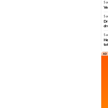
5 
Ve
5 
Dr
dr
5 
He
to
AD