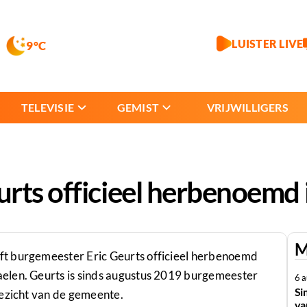
LUISTER LIVE
9°C
TELEVISIE
GEMIST
VRIJWILLIGERS
rts officieel herbenoemd
M
ft burgemeester Eric Geurts officieel herbenoemd
elen. Geurts is sinds augustus 2019 burgemeester
6 
Si
gezicht van de gemeente.
va