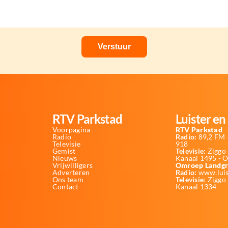
RTV Parkstad
Luister en 
Voorpagina
RTV Parkstad
Radio
Radio:
89,2 FM -
Televisie
918
Gemist
Televisie:
Ziggo 
Nieuws
Kanaal 1495 - 
Vrijwilligers
Omroep Landgr
Adverteren
Radio:
www.luis
Ons team
Televisie
: Ziggo
Contact
Kanaal 1334