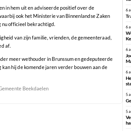
 in hem uit en adviseerde positief over de
6 
waarbij ook het Ministerie van Binnenlandse Zaken
Tr
 nu officieel bekrachtigd.
6 
We
gheid van zijn familie, vrienden, de gemeenteraad,
Ke
d af.
6 
Jo
onder meer wethouder in Brunssum en gedeputeerde
Ma
g kan hij de komende jaren verder bouwen aan de
6 
He
st
 Gemeente Beekdaelen
5 
Ge
5 
Ve
ha