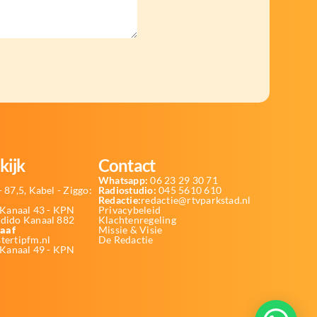
kijk
Contact
Whatsapp:
06 23 29 30 71
 87,5, Kabel - Ziggo:
Radiostudio:
045 5610 610
Redactie:
redactie@rtvparkstad.nl
Kanaal 43 - KPN
Privacybeleid
Odido Kanaal 882
Klachtenregeling
aaf
Missie & Visie
tertipfm.nl
De Redactie
 Kanaal 49 - KPN