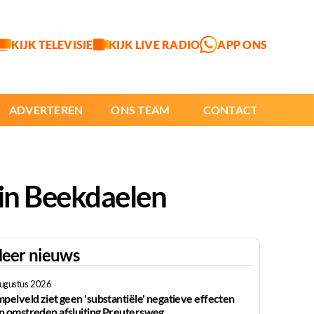
KIJK TELEVISIE
KIJK LIVE RADIO
APP ONS
ADVERTEREN
ONS TEAM
CONTACT
 in Beekdaelen
eer nieuws
augustus 2026
mpelveld ziet geen 'substantiële' negatieve effecten
n omstreden afsluiting Preutersweg