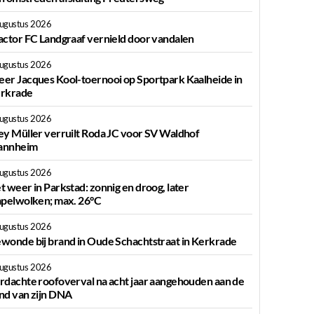
augustus 2026
actor FC Landgraaf vernield door vandalen
augustus 2026
er Jacques Kool-toernooi op Sportpark Kaalheide in
rkrade
augustus 2026
ey Müller verruilt Roda JC voor SV Waldhof
nnheim
augustus 2026
t weer in Parkstad: zonnig en droog, later
apelwolken; max. 26°C
augustus 2026
wonde bij brand in Oude Schachtstraat in Kerkrade
augustus 2026
rdachte roofoverval na acht jaar aangehouden aan de
nd van zijn DNA