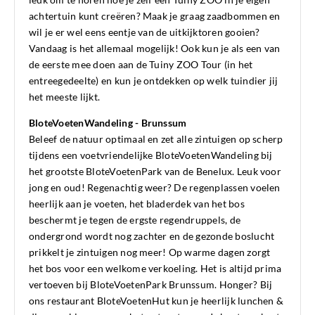
achtertuin kunt creëren? Maak je graag zaadbommen en
wil je er wel eens eentje van de uitkijktoren gooien?
Vandaag is het allemaal mogelijk! Ook kun je als een van
de eerste mee doen aan de Tuiny ZOO Tour (in het
entreegedeelte) en kun je ontdekken op welk tuindier jij
het meeste lijkt.
BloteVoetenWandeling - Brunssum
Beleef de natuur optimaal en zet alle zintuigen op scherp
tijdens een voetvriendelijke BloteVoetenWandeling bij
het grootste BloteVoetenPark van de Benelux. Leuk voor
jong en oud! Regenachtig weer? De regenplassen voelen
heerlijk aan je voeten, het bladerdek van het bos
beschermt je tegen de ergste regendruppels, de
ondergrond wordt nog zachter en de gezonde boslucht
prikkelt je zintuigen nog meer! Op warme dagen zorgt
het bos voor een welkome verkoeling. Het is altijd prima
vertoeven bij BloteVoetenPark Brunssum. Honger? Bij
ons restaurant BloteVoetenHut kun je heerlijk lunchen &