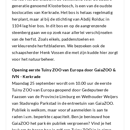
generatie genoemd Klosterbosch, is een van de oudste
boslocaties van Kerkrade. Het bos is helaas regelmatig
herplant, maar al bij de stichting van Abdij Rolduc in
1104 lag hier bos. In dit bos en op de aangrenzende
steenberg gaan we op zoek naar allerlei verschijnselen
van de herfst. Zoals eikels, paddenstoelen en
verkleurende herfstbladeren. We bezoeken ook de
schaapsherder Henk Vossen die met zijn kudde hier zorgt
voor het natuurbeheer.
Opening eerste Tuiny ZOO van Europa door GaiaZOO &
IVN - Kerkrade
Maandag 25 september wordt om 10.00 uur de eerste
Tuiny ZOO van Europa geopend door Gedeputeerde
Faassen van de Provincie Limburg en Wethouder Weijers
van Stadsregio Parkstad in de entreetuin van GaiaZOO.
Publiek is welkom, maar vooraf aanmelden is aan te
raden i.v.m. beperkte capaciteit. Ben je benieuwd hoe
GaiaZOO het park én publiek vergroenen? Vind je het
leuk om te horen hoe je zelf een Tuiny ZOO in je eigen