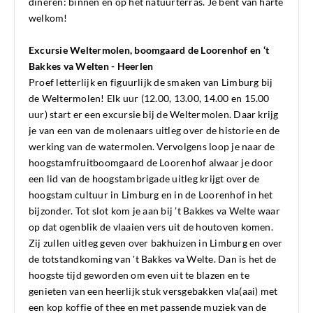
dineren: binnen en op het natuurterras. Je bent van harte
welkom!
Excursie Weltermolen, boomgaard de Loorenhof en ‘t
Bakkes va Welten - Heerlen
Proef letterlijk en figuurlijk de smaken van Limburg bij
de Weltermolen! Elk uur (12.00, 13.00, 14.00 en 15.00
uur) start er een excursie bij de Weltermolen. Daar krijg
je van een van de molenaars uitleg over de historie en de
werking van de watermolen. Vervolgens loop je naar de
hoogstamfruitboomgaard de Loorenhof alwaar je door
een lid van de hoogstambrigade uitleg krijgt over de
hoogstam cultuur in Limburg en in de Loorenhof in het
bijzonder. Tot slot kom je aan bij ’t Bakkes va Welte waar
op dat ogenblik de vlaaien vers uit de houtoven komen.
Zij zullen uitleg geven over bakhuizen in Limburg en over
de totstandkoming van 't Bakkes va Welte. Dan is het de
hoogste tijd geworden om even uit te blazen en te
genieten van een heerlijk stuk versgebakken vla(aai) met
een kop koffie of thee en met passende muziek van de