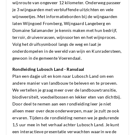
wijnroute van ongeveer 12 kilometer. Onderweg passeer
je 3 wijngaarden met verbluffende uitzichten en vele
wijnweetjes. Met informatieborden bij de wijngaarden
laten Wijngoed Fromberg, Wijngaard Langeberg en
Domaine Salamander je kennis maken met hun bedrijf,
terroir, druivenrassen, wijnsoorten en het wijnproces.
Volg het druifsysmbool langs de weg en laat je
onderdompelen in de wereld van wijn en Kunradersteen,
gewoon in de gemeente Voerendaal.
Rondleiding Lubosch Land - Ransdaal
Plan een dagje uit en kom naar Lubosch Land om een
andere manier van landbouw te beleven en te proeven.
We vertellen je graag meer over de landbouwtransitie,
biodiversiteit, voedselbossen en lekker eten van dichtbij.
Door deel te nemen aan een rondleiding leer je niet
alleen meer over deze onderwerpen, maar je zult ze ook
ervaren. Tijdens de rondleiding nemen we je gedurende
1,5 uur mee in het verhaal achter Lubosch Land. Je kunt
een interactieve presentatie verwachten waarin we de