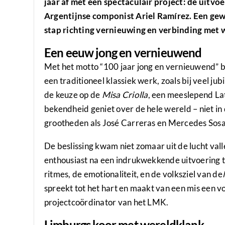
jaar af met een spectaculair project: de uitv
Argentijnse componist Ariel Ramírez. Een ge
stap richting vernieuwing en verbinding met
Een eeuw jong en vernieuwend
Met het motto “100 jaar jong en vernieuwend” be
een traditioneel klassiek werk, zoals bij veel jub
de keuze op de
Misa Criolla
, een meeslepend Lat
bekendheid geniet over de hele wereld – niet in 
grootheden als José Carreras en Mercedes Sosa
De beslissing kwam niet zomaar uit de lucht val
enthousiast na een indrukwekkende uitvoering ti
ritmes, de emotionaliteit, en de volksziel van de
spreekt tot het hart en maakt van een mis een v
projectcoördinator van het LMK.
Limburgs koor met wereldklank