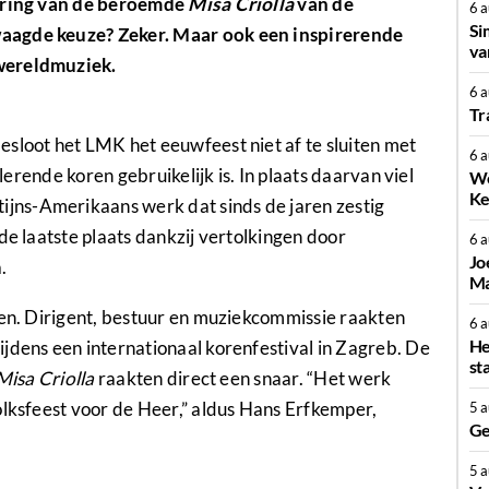
oering van de beroemde
Misa Criolla
van de
6 
Si
waagde keuze? Zeker. Maar ook een inspirerende
va
 wereldmuziek.
6 
Tr
sloot het LMK het eeuwfeest niet af te sluiten met
6 
ilerende koren gebruikelijk is. In plaats daarvan viel
We
Ke
ijns-Amerikaans werk dat sinds de jaren zestig
de laatste plaats dankzij vertolkingen door
6 
Jo
.
Ma
len. Dirigent, bestuur en muziekcommissie raakten
6 
He
jdens een internationaal korenfestival in Zagreb. De
st
Misa Criolla
raakten direct een snaar. “Het werk
olksfeest voor de Heer,” aldus Hans Erfkemper,
5 
Ge
5 