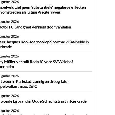
augustus 2026
mpelveld ziet geen 'substantiële' negatieve effecten
n omstreden afsluiting Preutersweg
augustus 2026
actor FC Landgraaf vernield door vandalen
augustus 2026
er Jacques Kool-toernooi op Sportpark Kaalheide in
rkrade
augustus 2026
ey Müller verruilt Roda JC voor SV Waldhof
nnheim
augustus 2026
t weer in Parkstad: zonnig en droog, later
apelwolken; max. 26°C
augustus 2026
wonde bij brand in Oude Schachtstraat in Kerkrade
augustus 2026