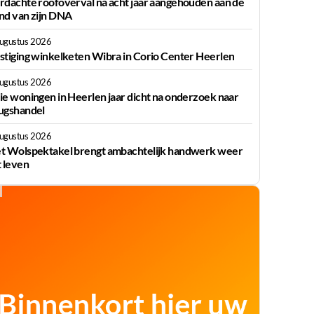
rdachte roofoverval na acht jaar aangehouden aan de
nd van zijn DNA
augustus 2026
stiging winkelketen Wibra in Corio Center Heerlen
augustus 2026
ie woningen in Heerlen jaar dicht na onderzoek naar
ugshandel
augustus 2026
t Wolspektakel brengt ambachtelijk handwerk weer
t leven