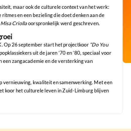
iteit, maar ook de culturele context van het werk:
ge ritmes en een bezieling die doet denken aan de
e
Misa Criolla
oorspronkelijk werd geschreven.
groei
MK. Op 26 september start het projectkoor
“Do You
popklassiekers uit de jaren ’70 en ’80, speciaal voor
in een zangacademie en de versterking van
op vernieuwing, kwaliteit en samenwerking. Met een
t koor het culturele leven in Zuid-Limburg blijven