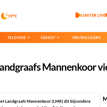
LUISTER LIVE
19°C
TELEVISIE
GEMIST
VRIJWILLIGERS
 Landgraafs Mannenkoor vi
M
t het Landgraafs Mannenkoor (LMK) dit bijzondere