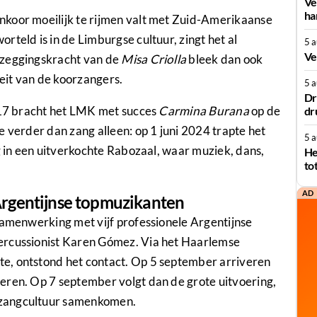
Ve
ha
nkoor moeilijk te rijmen valt met Zuid-Amerikaanse
teld is in de Limburgse cultuur, zingt het al
5 
Ve
 zeggingskracht van de
Misa Criolla
bleek dan ook
teit van de koorzangers.
5 
Dr
2017 bracht het LMK met succes
Carmina Burana
op de
dr
e verder dan zang alleen: op 1 juni 2024 trapte het
5 
g in een uitverkochte Rabozaal, waar muziek, dans,
He
to
AD
rgentijnse topmuzikanten
samenwerking met vijf professionele Argentijnse
ercussionist Karen Gómez. Via het Haarlemse
e, ontstond het contact. Op 5 september arriveren
eren. Op 7 september volgt dan de grote uitvoering,
 zangcultuur samenkomen.