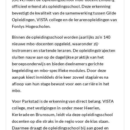
officieel erkend als opleidingsschool. Deze erkenning
bevestigt de kwaliteit van de samenwerking tussen Gilde
Opleidingen, VISTA college en de lerarenopleidingen van
Fontys Hogescholen.
Binnen de opleidingsschool worden jaarlijks zo’n 140
nieuwe mbo-docenten opgeleid, waaronder zij-
instromers en startende leraren. De opleidingstrajecten
sluiten nauw aan op de dagelijkse praktijk van het
beroepsonderwijs en bieden deelnemers gerichte
begeleiding en mbo-specifieke modules. Door deze
aanpak kiest inmiddels drie keer zoveel stagiaires na
afloop van hun stage bewust voor een carrière in het
mbo.
Voor Parkstad is de erkenning van direct belang. VISTA
college, met vestigingen in onder meer Heerlen,
Kerkrade en Brunssum, leidt via deze opleidingsschool
docenten op die straks in de regio voor de klas staan.
Daarmee draagt de opleidingsschool bij aan goed en