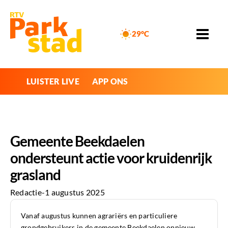
29°C
LUISTER LIVE
APP ONS
Gemeente Beekdaelen
ondersteunt actie voor kruidenrijk
grasland
Redactie
-
1 augustus 2025
Vanaf augustus kunnen agrariërs en particuliere
grondgebruikers in de gemeente Beekdaelen opnieuw