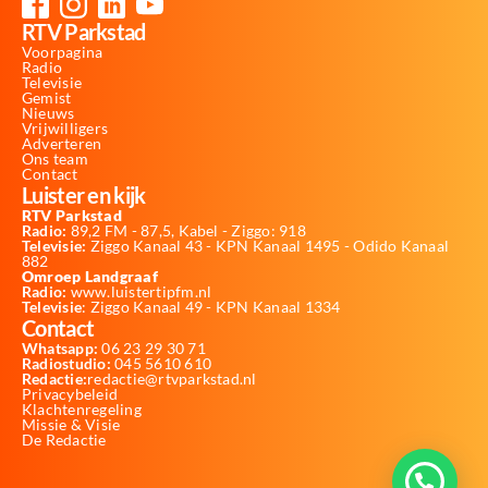
RTV Parkstad
Voorpagina
Radio
Televisie
Gemist
Nieuws
Vrijwilligers
Adverteren
Ons team
Contact
Luister en kijk
RTV Parkstad
Radio:
89,2 FM - 87,5, Kabel - Ziggo: 918
Televisie:
Ziggo Kanaal 43 - KPN Kanaal 1495 - Odido Kanaal
882
Omroep Landgraaf
Radio:
www.luistertipfm.nl
Televisie
: Ziggo Kanaal 49 - KPN Kanaal 1334
Contact
Whatsapp:
06 23 29 30 71
Radiostudio:
045 5610 610
Redactie:
redactie@rtvparkstad.nl
Privacybeleid
Klachtenregeling
Missie & Visie
De Redactie