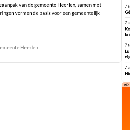
teaanpak van de gemeente Heerlen, samen met
7 
Gé
aringen vormen de basis voor een gemeentelijk
7 
Ke
kr
7 
Gemeente Heerlen
Lu
ei
7 
Ni
AD