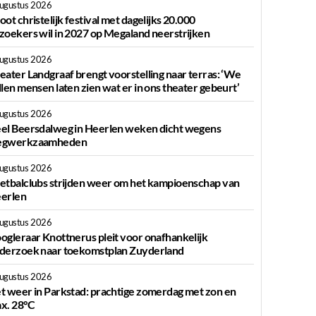
augustus 2026
oot christelijk festival met dagelijks 20.000
zoekers wil in 2027 op Megaland neerstrijken
augustus 2026
eater Landgraaf brengt voorstelling naar terras: ‘We
llen mensen laten zien wat er in ons theater gebeurt’
augustus 2026
el Beersdalweg in Heerlen weken dicht wegens
gwerkzaamheden
augustus 2026
etbalclubs strijden weer om het kampioenschap van
erlen
augustus 2026
ogleraar Knottnerus pleit voor onafhankelijk
derzoek naar toekomstplan Zuyderland
augustus 2026
t weer in Parkstad: prachtige zomerdag met zon en
x. 28°C