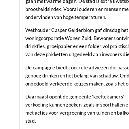
gaan met warme dagen. De stad is extra kwetsbaa
broosheidsindex. Vooral ouderen en mensen me
ondervinden van hoge temperaturen.
Wethouder Casper Gelderblom gaf dinsdag het of
woningcorporatie Wonen Zuid. Bewoners ontvinge
drinkfles, groeipapier en een folder vol prakti
van deze pakketten uitgedeeld aan inwoners die
De campagne biedt concrete adviezen die passen b
genoeg drinken en het belang van schaduw. Onder
onbedoeld verkeerde keuzes maken, zoals het 
Daarnaast opent de gemeente ‘koeltekamers’ – 
verkoeling kunnen zoeken, zoals in sporthallen 
met acties voor vergroening van tuinen en balko
stad.