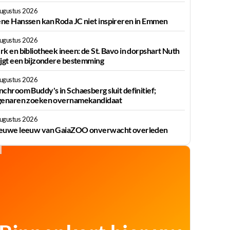
augustus 2026
ne Hanssen kan Roda JC niet inspireren in Emmen
augustus 2026
rk en bibliotheek ineen: de St. Bavo in dorpshart Nuth
ijgt een bijzondere bestemming
augustus 2026
nchroom Buddy's in Schaesberg sluit definitief;
genaren zoeken overnamekandidaat
augustus 2026
euwe leeuw van GaiaZOO onverwacht overleden