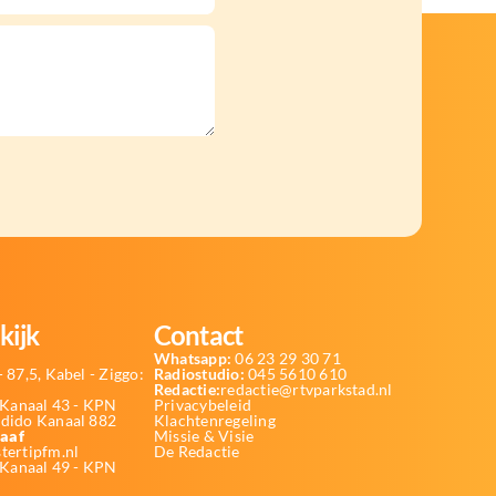
kijk
Contact
Whatsapp:
06 23 29 30 71
 87,5, Kabel - Ziggo:
Radiostudio:
045 5610 610
Redactie:
redactie@rtvparkstad.nl
Kanaal 43 - KPN
Privacybeleid
Odido Kanaal 882
Klachtenregeling
aaf
Missie & Visie
tertipfm.nl
De Redactie
 Kanaal 49 - KPN