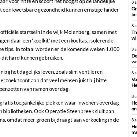
r voor hitte en scoort het hoogst op de landelijke
8 
Gr
t een kwetsbare gezondheid kunnen ernstige hinder
be
8 
ficiële startsein in de wijk Molenberg, samen met
Th
wi
n daar een ‘koelkit’ met een koeltas, isolerende
sche tips. In totaal worden er de komende weken 1.000
8 
De
 dit hard kunnen gebruiken.
we
ij het dagelijks leven, zoals slim ventileren,
8 
Vo
zoek toont aan dat veel mensen juist bij hitte
He
openzetten van ramen overdag.
8 
gratis toegankelijke plekken waar inwoners overdag
Ho
on
en bibliotheken. Ook Operatie Steenbreek sluit aan
ns, omdat meer groen bijdraagt aan verkoeling in de
8 
He
ma