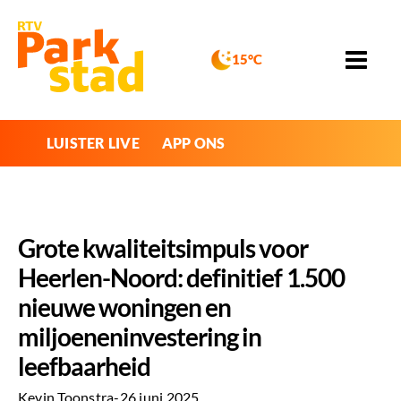
15°C
LUISTER LIVE
APP ONS
Grote kwaliteitsimpuls voor
Heerlen-Noord: definitief 1.500
nieuwe woningen en
miljoeneninvestering in
leefbaarheid
Kevin Toonstra
-
26 juni 2025