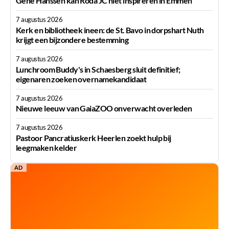
Géne Hanssen kan Roda JC niet inspireren in Emmen
7 augustus 2026
Kerk en bibliotheek ineen: de St. Bavo in dorpshart Nuth
krijgt een bijzondere bestemming
7 augustus 2026
Lunchroom Buddy's in Schaesberg sluit definitief;
eigenaren zoeken overnamekandidaat
7 augustus 2026
Nieuwe leeuw van GaiaZOO onverwacht overleden
7 augustus 2026
Pastoor Pancratiuskerk Heerlen zoekt hulp bij
leegmaken kelder
AD