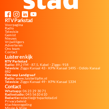
RTV Parkstad
Voorpagina
Radio
Televisie
Gemist
Nieuws
Vrijwilligers
Adverteren
Ons team
Contact
Luister en kijk
RTV Parkstad
Radio:
89,2 FM - 87,5, Kabel - Ziggo: 918
Televisie:
Ziggo Kanaal 43 - KPN Kanaal 1495 - Odido Kanaal
882
Omroep Landgraaf
Radio:
www.luistertipfm.nl
Televisie
: Ziggo Kanaal 49 - KPN Kanaal 1334
Contact
Whatsapp:
06 23 29 30 71
Radiostudio:
045 5610 610
Redactie:
redactie@rtvparkstad.nl
Privacybeleid
Klachtenregeling
Missie & Visie