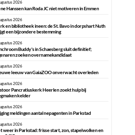
augustus 2026
ne Hanssen kan Roda JC niet motiveren in Emmen
augustus 2026
rk en bibliotheek ineen: de St. Bavo in dorpshart Nuth
ijgt een bijzondere bestemming
augustus 2026
nchroom Buddy's in Schaesberg sluit definitief;
genaren zoeken overnamekandidaat
augustus 2026
euwe leeuw van GaiaZOO onverwacht overleden
augustus 2026
stoor Pancratiuskerk Heerlen zoekt hulp bij
egmaken kelder
augustus 2026
ijging meldingen aantal nepagenten in Parkstad
augustus 2026
t weer in Parkstad: frisse start, zon, stapelwolken en