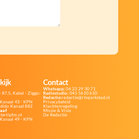
kijk
Contact
Whatsapp:
06 23 29 30 71
 87,5, Kabel - Ziggo:
Radiostudio:
045 5610 610
Redactie:
redactie@rtvparkstad.nl
Kanaal 43 - KPN
Privacybeleid
Odido Kanaal 882
Klachtenregeling
aaf
Missie & Visie
tertipfm.nl
De Redactie
 Kanaal 49 - KPN