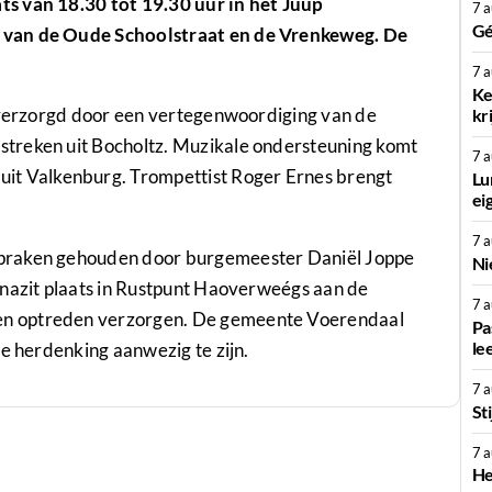
s van 18.30 tot 19.30 uur in het Juup
7 
Gé
 van de Oude Schoolstraat en de Vrenkeweg. De
7 
Ke
, verzorgd door een vertegenwoordiging van de
kr
treken uit Bocholtz. Muzikale ondersteuning komt
7 
uit Valkenburg. Trompettist Roger Ernes brengt
Lu
ei
7 
spraken gehouden door burgemeester Daniël Joppe
Ni
 nazit plaats in Rustpunt Haoverweégs aan de
7 
n optreden verzorgen. De gemeente Voerendaal
Pa
le
de herdenking aanwezig te zijn.
7 
St
7 
He