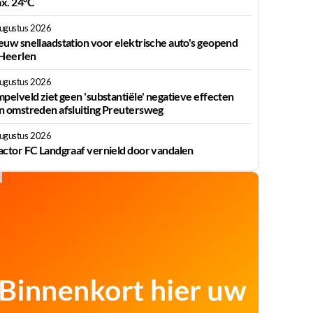
x. 24°C
augustus 2026
euw snellaadstation voor elektrische auto's geopend
 Heerlen
augustus 2026
mpelveld ziet geen 'substantiële' negatieve effecten
n omstreden afsluiting Preutersweg
augustus 2026
actor FC Landgraaf vernield door vandalen