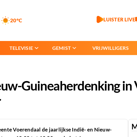
LUISTER LIVE
20°C
TELEVISIE
GEMIST
VRIJWILLIGERS
Nieuw-Guineaherdenking in
r
M
nte Voerendaal de jaarlijkse Indië- en Nieuw-