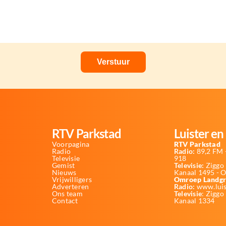
RTV Parkstad
Luister en 
Voorpagina
RTV Parkstad
Radio
Radio:
89,2 FM -
Televisie
918
Gemist
Televisie:
Ziggo 
Nieuws
Kanaal 1495 - 
Vrijwilligers
Omroep Landgr
Adverteren
Radio:
www.luis
Ons team
Televisie
: Ziggo
Contact
Kanaal 1334