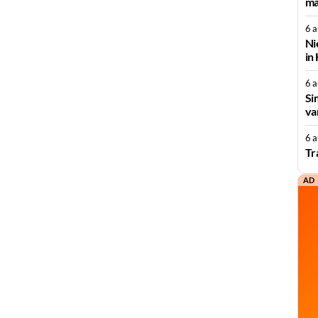
ma
6 
Ni
in
6 
Si
va
6 
Tr
AD