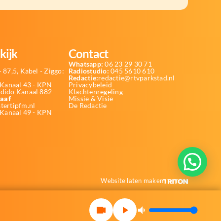
kijk
Contact
Whatsapp:
06 23 29 30 71
 87,5, Kabel - Ziggo:
Radiostudio:
045 5610 610
Redactie:
redactie@rtvparkstad.nl
Kanaal 43 - KPN
Privacybeleid
Odido Kanaal 882
Klachtenregeling
aaf
Missie & Visie
tertipfm.nl
De Redactie
 Kanaal 49 - KPN
Website laten maken