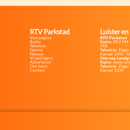
RTV Parkstad
Luister en 
Voorpagina
RTV Parkstad
Radio
Radio:
89,2 FM -
Televisie
918
Gemist
Televisie:
Ziggo 
Nieuws
Kanaal 1495 - 
Vrijwilligers
Omroep Landgr
Adverteren
Radio:
www.luis
Ons team
Televisie
: Ziggo
Contact
Kanaal 1334