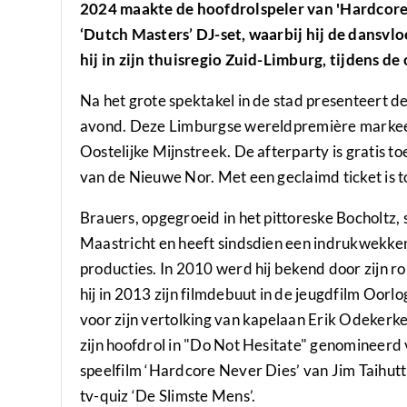
2024 maakte de hoofdrolspeler van 'Hardcore 
‘Dutch Masters’ DJ-set, waarbij hij de dansvlo
hij in zijn thuisregio Zuid-Limburg, tijdens 
Na het grote spektakel in de stad presenteert 
avond. Deze Limburgse wereldpremière markeer
Oostelijke Mijnstreek. De afterparty is gratis to
van de Nieuwe Nor. Met een geclaimd ticket is 
Brauers, opgegroeid in het pittoreske Bocholtz
Maastricht en heeft sindsdien een indrukwekken
producties. In 2010 werd hij bekend door zijn ro
hij in 2013 zijn filmdebuut in de jeugdfilm Oor
voor zijn vertolking van kapelaan Erik Odekerk
zijn hoofdrol in "Do Not Hesitate" genomineerd 
speelfilm ‘Hardcore Never Dies’ van Jim Taihutt
tv-quiz ‘De Slimste Mens’.