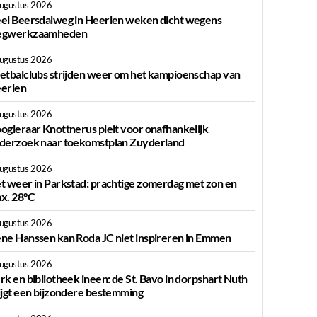
augustus 2026
el Beersdalweg in Heerlen weken dicht wegens
gwerkzaamheden
augustus 2026
etbalclubs strijden weer om het kampioenschap van
erlen
augustus 2026
ogleraar Knottnerus pleit voor onafhankelijk
derzoek naar toekomstplan Zuyderland
augustus 2026
t weer in Parkstad: prachtige zomerdag met zon en
x. 28°C
augustus 2026
ne Hanssen kan Roda JC niet inspireren in Emmen
augustus 2026
rk en bibliotheek ineen: de St. Bavo in dorpshart Nuth
ijgt een bijzondere bestemming