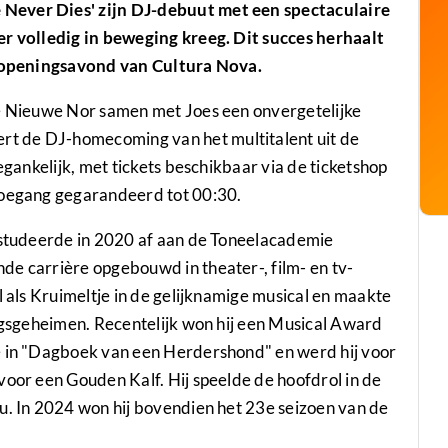
Never Dies' zijn DJ-debuut met een spectaculaire
er volledig in beweging kreeg. Dit succes herhaalt
de openingsavond van Cultura Nova.
de Nieuwe Nor samen met Joes een onvergetelijke
t de DJ-homecoming van het multitalent uit de
egankelijk, met tickets beschikbaar via de ticketshop
toegang gegarandeerd tot 00:30.
, studeerde in 2020 af aan de Toneelacademie
de carrière opgebouwd in theater-, film- en tv-
l als Kruimeltje in de gelijknamige musical en maakte
logsgeheimen. Recentelijk won hij een Musical Award
e in "Dagboek van een Herdershond" en werd hij voor
voor een Gouden Kalf. Hij speelde de hoofdrol in de
u. In 2024 won hij bovendien het 23e seizoen van de