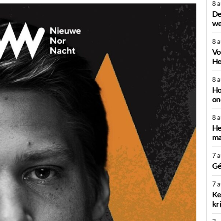
8 
De
we
8 
Vo
He
8 
Ho
on
8 
He
ma
7 
Gé
7 
Ke
kr