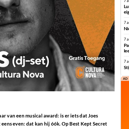
7 
Lu
ei
7 
Ni
7 
Pa
le
7 
St
AD
r van een musical award: is er iets dat Joes
 eens even: dat kan hij óók. Op Best Kept Secret