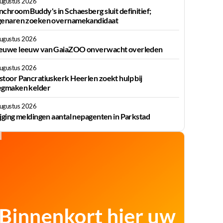
augustus 2026
nchroom Buddy's in Schaesberg sluit definitief;
genaren zoeken overnamekandidaat
augustus 2026
euwe leeuw van GaiaZOO onverwacht overleden
augustus 2026
stoor Pancratiuskerk Heerlen zoekt hulp bij
egmaken kelder
augustus 2026
ijging meldingen aantal nepagenten in Parkstad