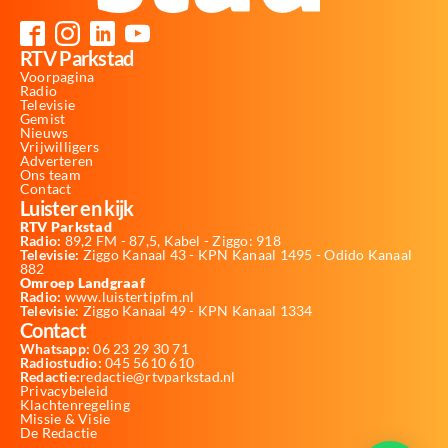
RTV Parkstad
Voorpagina
Radio
Televisie
Gemist
Nieuws
Vrijwilligers
Adverteren
Ons team
Contact
Luister en kijk
RTV Parkstad
Radio:
89,2 FM - 87,5, Kabel - Ziggo: 918
Televisie:
Ziggo Kanaal 43 - KPN Kanaal 1495 - Odido Kanaal
882
Omroep Landgraaf
Radio:
www.luistertipfm.nl
Televisie
: Ziggo Kanaal 49 - KPN Kanaal 1334
Contact
Whatsapp:
06 23 29 30 71
Radiostudio:
045 5610 610
Redactie:
redactie@rtvparkstad.nl
Privacybeleid
Klachtenregeling
Missie & Visie
De Redactie