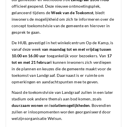
officieel geopend. Deze nieuwe ontmoetingsplek,
gelanceerd tijdens de
Week van de Toekomst
, biedt
inwoners de mogelijkheid om zich te informeren over de
concept toekomstvisie van de gemeente en hierover in
gesprek te gaan.
De HUB, gevestigd in het winkelcentrum Op de Kamp, is
vanaf deze week
van maandag tot en met vrijdag tussen
10.00 en 16.00 uur
toegankelijk voor bezoekers. Van
17
tot en met 21 februari
kunnen inwoners zich verdiepen
in de plannen en keuzes die de gemeente maakt voor de
toekomst van Landgraaf. Daarnaast is er ruimte om
opmerkingen en aandachtspunten mee te geven.
Naast de toekomstvisie van Landgraaf zullen in een later
stadium ook andere thema’s aan bod komen, zoals
duurzaam wonen
en
isolatiemogelijkheden
. Bovendien
zullen er inloopmomenten worden georganiseerd door
welzijnsorganisatie Welsun.