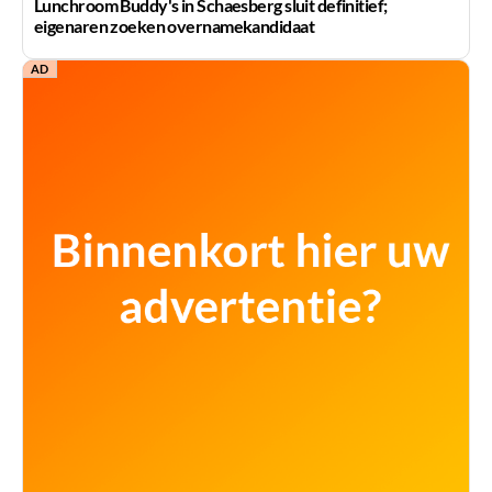
Lunchroom Buddy's in Schaesberg sluit definitief;
eigenaren zoeken overnamekandidaat
AD