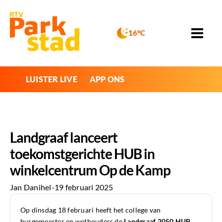
16°C
LUISTER LIVE
APP ONS
Landgraaf lanceert
toekomstgerichte HUB in
winkelcentrum Op de Kamp
Jan Danihel
-
19 februari 2025
Op dinsdag 18 februari heeft het college van
burgemeester en wethouders de
Landgraaf 2050 HUB