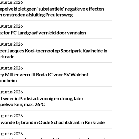
augustus 2026
mpelveld ziet geen 'substantiële' negatieve effecten
n omstreden afsluiting Preutersweg
augustus 2026
actor FC Landgraaf vernield door vandalen
augustus 2026
er Jacques Kool-toernooi op Sportpark Kaalheide in
rkrade
augustus 2026
ey Müller verruilt Roda JC voor SV Waldhof
nnheim
augustus 2026
t weer in Parkstad: zonnig en droog, later
apelwolken; max. 26°C
augustus 2026
wonde bij brand in Oude Schachtstraat in Kerkrade
augustus 2026