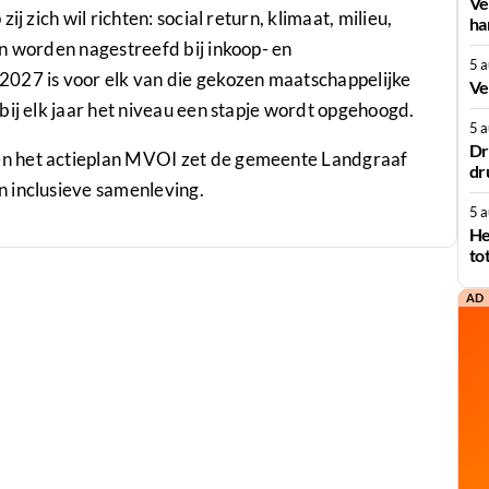
Ve
j zich wil richten: social return, klimaat, milieu,
ha
en
worden nagestreefd
bij inkoop- en
5 
2027 is voor elk van die gekozen maatschappelijke
Ve
bij elk jaar het niveau een stapje wordt opgehoogd.
5 
Dr
n het actieplan MVOI zet de gemeente Landgraaf
dr
 inclusieve samenleving.
5 
He
to
AD