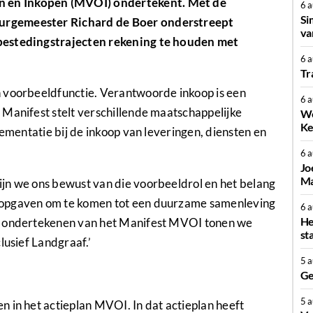
 en Inkopen (MVOI) ondertekent. Met de
6 
Si
urgemeester Richard de Boer onderstreept
va
bestedingstrajecten rekening te houden met
6 
Tr
 voorbeeldfunctie. Verantwoorde inkoop is een
6 
 Manifest stelt verschillende maatschappelijke
We
Ke
lementatie bij de inkoop van leveringen, diensten en
6 
Jo
Ma
jn we ons bewust van die voorbeeldrol en het belang
 opgaven om te komen tot een duurzame samenleving
6 
He
et ondertekenen van het Manifest MVOI tonen we
st
lusief Landgraaf.’
5 
Ge
5 
 in het actieplan MVOI. In dat actieplan heeft