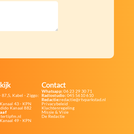
kijk
Contact
Whatsapp:
06 23 29 30 71
 87,5, Kabel - Ziggo:
Radiostudio:
045 5610 610
Redactie:
redactie@rtvparkstad.nl
Kanaal 43 - KPN
Privacybeleid
Odido Kanaal 882
Klachtenregeling
aaf
Missie & Visie
tertipfm.nl
De Redactie
 Kanaal 49 - KPN